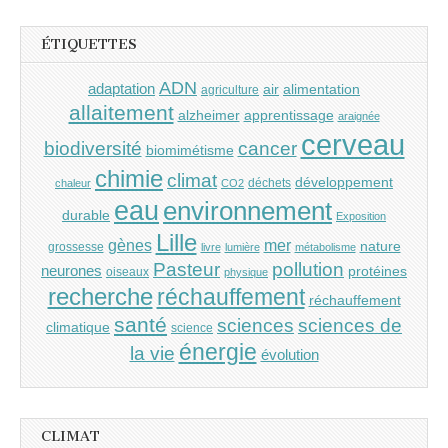
ÉTIQUETTES
ADN
adaptation
air
alimentation
agriculture
allaitement
alzheimer
apprentissage
araignée
cerveau
cancer
biodiversité
biomimétisme
chimie
climat
développement
déchets
chaleur
CO2
eau
environnement
durable
Exposition
Lille
gènes
mer
nature
grossesse
livre
lumière
métabolisme
Pasteur
pollution
neurones
protéines
oiseaux
physique
recherche
réchauffement
réchauffement
santé
sciences
sciences de
climatique
science
énergie
la vie
évolution
CLIMAT