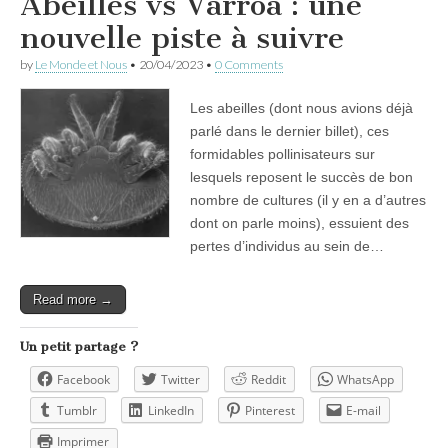
Abeilles vs Varroa : une
nouvelle piste à suivre
by
Le Monde et Nous
•
20/04/2023
•
0 Comments
Les abeilles (dont nous avions déjà
parlé dans le dernier billet), ces
formidables pollinisateurs sur
lesquels reposent le succès de bon
nombre de cultures (il y en a d’autres
dont on parle moins), essuient des
pertes d’individus au sein de…
Read more →
Un petit partage ?
Facebook
Twitter
Reddit
WhatsApp
Tumblr
LinkedIn
Pinterest
E-mail
Imprimer