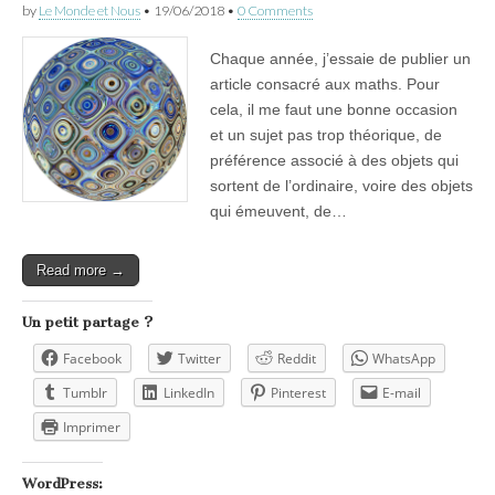
by
Le Monde et Nous
•
19/06/2018
•
0 Comments
Chaque année, j’essaie de publier un
article consacré aux maths. Pour
cela, il me faut une bonne occasion
et un sujet pas trop théorique, de
préférence associé à des objets qui
sortent de l’ordinaire, voire des objets
qui émeuvent, de…
Read more →
Un petit partage ?
Facebook
Twitter
Reddit
WhatsApp
Tumblr
LinkedIn
Pinterest
E-mail
Imprimer
WordPress: