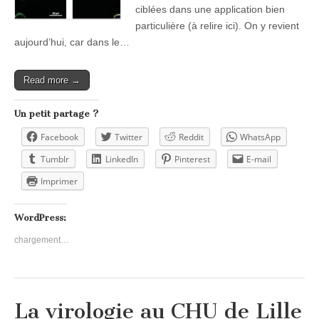
ciblées dans une application bien
particulière (à relire ici). On y revient
aujourd’hui, car dans le…
Read more →
Un petit partage ?
Facebook
Twitter
Reddit
WhatsApp
Tumblr
LinkedIn
Pinterest
E-mail
Imprimer
WordPress:
chargement…
La virologie au CHU de Lille