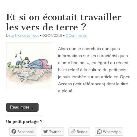
Et si on écoutait travailler
les vers de terre ?
by
Le Monde et Nous
•
02/09/2018
•
0 Comments
Alors que je cherchais quelques
informations sur les caractéristiques
d’un « bon sol », eu égard au récent
billet relatif à la culture du petit pois,
je suis tombée sur un article en Open
Access (voir références) dont le titre
a piqué…
Read more →
Un petit partage ?
Facebook
Twitter
Reddit
WhatsApp