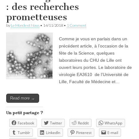
: des recherches
prometteuses
by
Le Monde et Nous
•
14/11/2018
•
1 Comment
Comme je vous en parlais dans un
précédent article, à l’occasion de la
fête de la Science, quelques
laboratoires du CHU de Lille ont
ouvert leurs portes. Le laboratoire de
virologie EA3610 de l’Université de
Lille, Faculté de Médecine et…
Read more →
Un petit partage ?
Facebook
Twitter
Reddit
WhatsApp
Tumblr
LinkedIn
Pinterest
E-mail