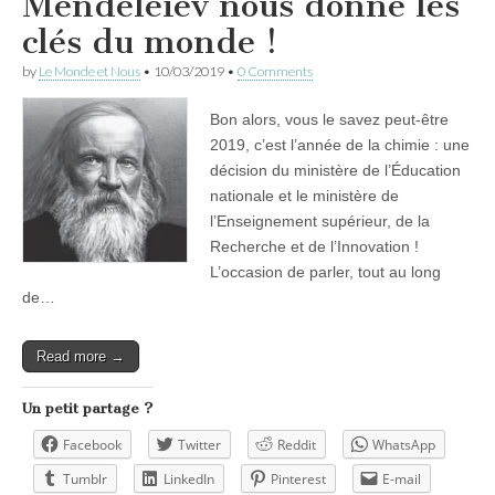
Mendeleïev nous donne les
clés du monde !
by
Le Monde et Nous
•
10/03/2019
•
0 Comments
Bon alors, vous le savez peut-être
2019, c’est l’année de la chimie : une
décision du ministère de l’Éducation
nationale et le ministère de
l’Enseignement supérieur, de la
Recherche et de l’Innovation !
L’occasion de parler, tout au long
de…
Read more →
Un petit partage ?
Facebook
Twitter
Reddit
WhatsApp
Tumblr
LinkedIn
Pinterest
E-mail