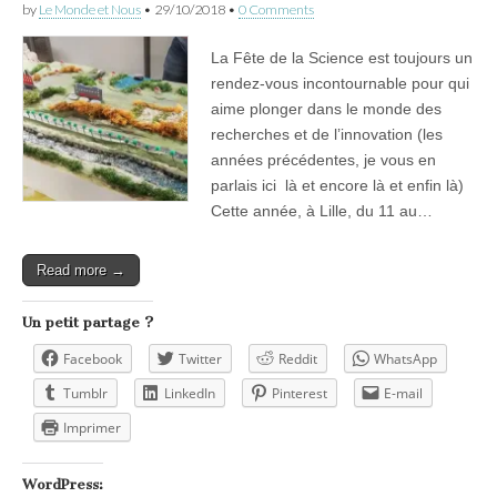
by
Le Monde et Nous
•
29/10/2018
•
0 Comments
La Fête de la Science est toujours un
rendez-vous incontournable pour qui
aime plonger dans le monde des
recherches et de l’innovation (les
années précédentes, je vous en
parlais ici là et encore là et enfin là)
Cette année, à Lille, du 11 au…
Read more →
Un petit partage ?
Facebook
Twitter
Reddit
WhatsApp
Tumblr
LinkedIn
Pinterest
E-mail
Imprimer
WordPress: