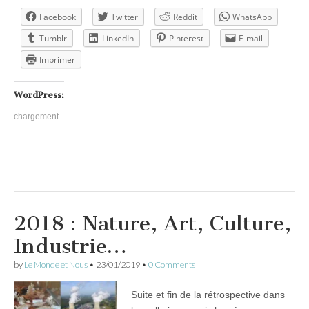
Facebook
Twitter
Reddit
WhatsApp
Tumblr
LinkedIn
Pinterest
E-mail
Imprimer
WordPress:
chargement…
2018 : Nature, Art, Culture,
Industrie…
by
Le Monde et Nous
•
23/01/2019
•
0 Comments
Suite et fin de la rétrospective dans