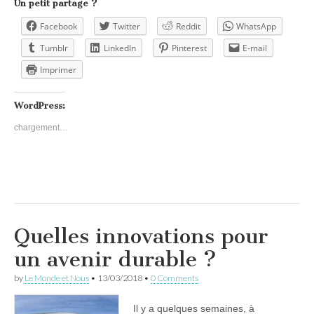
Un petit partage ?
Facebook
Twitter
Reddit
WhatsApp
Tumblr
LinkedIn
Pinterest
E-mail
Imprimer
WordPress:
chargement…
Quelles innovations pour
un avenir durable ?
by
Le Monde et Nous
•
13/03/2018
•
0 Comments
Il y a quelques semaines, à