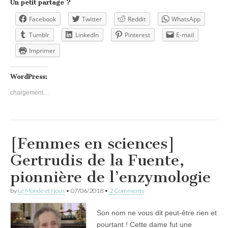
Un petit partage ?
Facebook
Twitter
Reddit
WhatsApp
Tumblr
LinkedIn
Pinterest
E-mail
Imprimer
WordPress:
chargement…
[Femmes en sciences]
Gertrudis de la Fuente,
pionnière de l’enzymologie
by
Le Monde et Nous
•
07/06/2018
•
2 Comments
Son nom ne vous dit peut-être rien et
pourtant ! Cette dame fut une