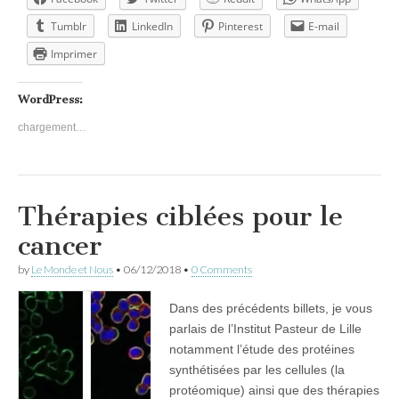
Tumblr
LinkedIn
Pinterest
E-mail
Imprimer
WordPress:
chargement…
Thérapies ciblées pour le
cancer
by
Le Monde et Nous
•
06/12/2018
•
0 Comments
Dans des précédents billets, je vous
parlais de l’Institut Pasteur de Lille
notamment l’étude des protéines
synthétisées par les cellules (la
protéomique) ainsi que des thérapies