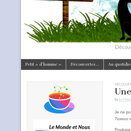
Découv
Skip
Main
Petit « d’homme »
Découvertes…
Au quotidie
to
menu
content
DÉCOUVER
Une
by
Le Mond
Je ne po
Toxeus 
Produire