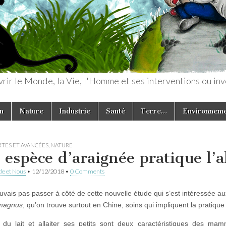
rir le Monde, la Vie, l'Homme et ses interventions ou inv
n
Nature
Industrie
Santé
Terre…
Environnem
TES ET AVANCÉES
,
NATURE
 espèce d’araignée pratique l’a
e et Nous
•
12/12/2018
•
0 Comments
uvais pas passer à côté de cette nouvelle étude qui s’est intéressée 
magnus
, qu’on trouve surtout en Chine, soins qui impliquent la pratique 
 du lait et allaiter ses petits sont deux caractéristiques des mam