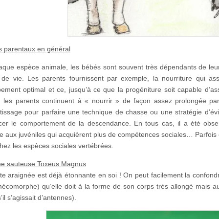
s parentaux en général
que espèce animale, les bébés sont souvent très dépendants de leurs
de vie. Les parents fournissent par exemple, la nourriture qui assu
ement optimal et ce, jusqu’à ce que la progéniture soit capable d’a
 les parents continuent à « nourrir » de façon assez prolongée pa
tissage pour parfaire une technique de chasse ou une stratégie d’év
ncer le comportement de la descendance. En tous cas, il a été obse
e aux juvéniles qui acquièrent plus de compétences sociales… Parfois 
chez les espèces sociales vertébrées.
née sauteuse Toxeus Magnus
tte araignée est déjà étonnante en soi ! On peut facilement la confondr
écomorphe) qu’elle doit à la forme de son corps très allongé mais aus
il s’agissait d’antennes).