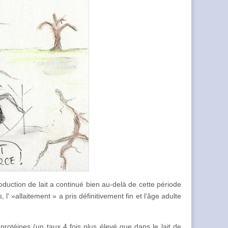
oduction de lait a continué bien au-delà de cette période
 l' »allaitement » a pris définitivement fin et l’âge adulte
protéines (un taux 4 fois plus élevé que dans le lait de