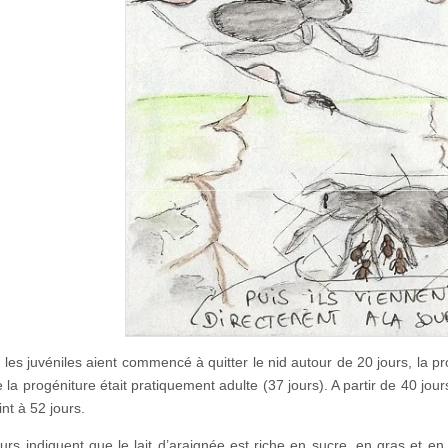
 les juvéniles aient commencé à quitter le nid autour de 20 jours, la pr
 la progéniture était pratiquement adulte (37 jours). A partir de 40 jours,
eint à 52 jours.
urs indiquent que le lait d’araignée est riche en sucre, en gras et en 