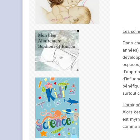
Les soin
Dans cha
années) 
développ
espèces,
d’appren
d’influe
bénéfiqu
surtout 
L’araig
Alors ce
est myrm
comme s’