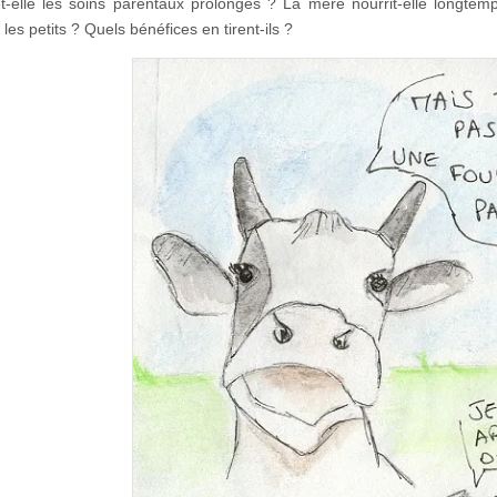
-t-elle les soins parentaux prolongés ? La mère nourrit-elle longte
les petits ? Quels bénéfices en tirent-ils ?