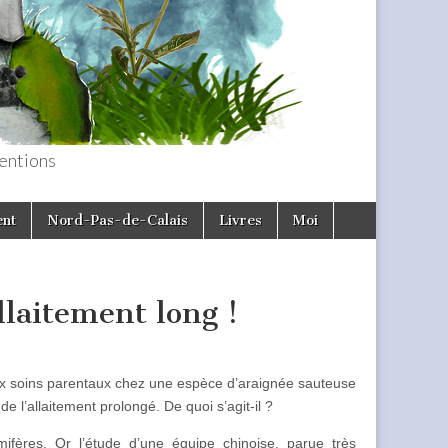
entions
ent
Nord-Pas-de-Calais
Livres
Moi
llaitement long !
aux soins parentaux chez une espèce d’araignée sauteuse
de l’allaitement prolongé. De quoi s’agit-il ?
mifères. Or l’étude d’une équipe chinoise, parue très