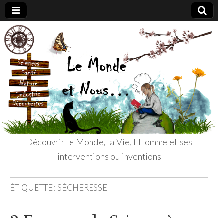
Le
Découvrir le
Monde, la
Vie, l'Homme
Monde
et ses
interventions
ou inventions
et
Nous
Découvrir le Monde, la Vie, l'Homme et ses
interventions ou inventions
ÉTIQUETTE :
SÉCHERESSE