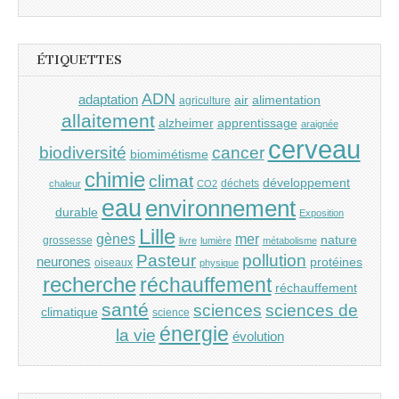
ÉTIQUETTES
ADN
adaptation
air
alimentation
agriculture
allaitement
alzheimer
apprentissage
araignée
cerveau
cancer
biodiversité
biomimétisme
chimie
climat
développement
déchets
chaleur
CO2
eau
environnement
durable
Exposition
Lille
gènes
mer
nature
grossesse
livre
lumière
métabolisme
Pasteur
pollution
neurones
protéines
oiseaux
physique
recherche
réchauffement
réchauffement
santé
sciences
sciences de
climatique
science
énergie
la vie
évolution