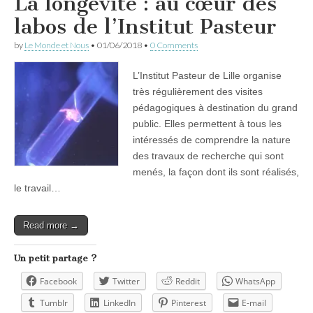
La longévité : au cœur des
labos de l’Institut Pasteur
by
Le Monde et Nous
•
01/06/2018
•
0 Comments
L’Institut Pasteur de Lille organise
très régulièrement des visites
pédagogiques à destination du grand
public. Elles permettent à tous les
intéressés de comprendre la nature
des travaux de recherche qui sont
menés, la façon dont ils sont réalisés,
le travail…
Read more →
Un petit partage ?
Facebook
Twitter
Reddit
WhatsApp
Tumblr
LinkedIn
Pinterest
E-mail