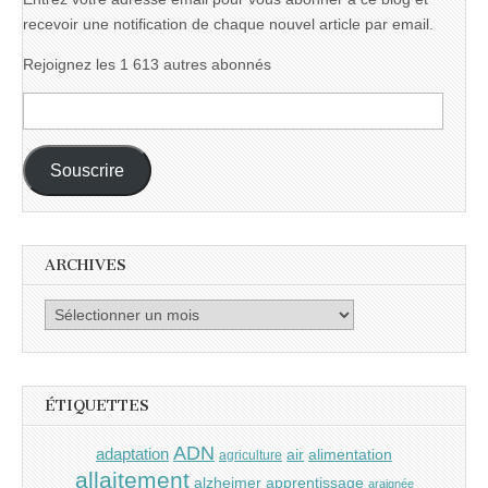
recevoir une notification de chaque nouvel article par email.
Rejoignez les 1 613 autres abonnés
Adresse
e-
mail :
Souscrire
ARCHIVES
Archives
ÉTIQUETTES
ADN
adaptation
air
alimentation
agriculture
allaitement
alzheimer
apprentissage
araignée