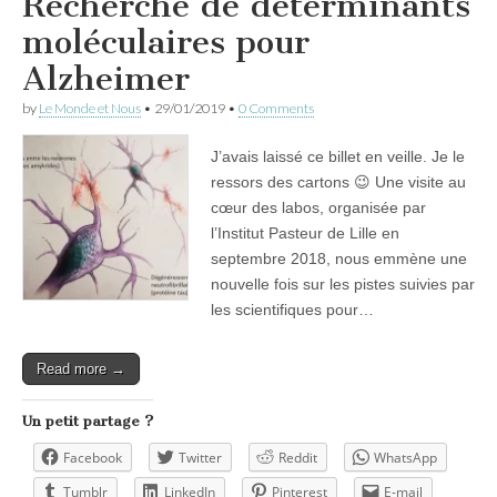
Recherche de déterminants
moléculaires pour
Alzheimer
by
Le Monde et Nous
•
29/01/2019
•
0 Comments
J’avais laissé ce billet en veille. Je le
ressors des cartons 😉 Une visite au
cœur des labos, organisée par
l’Institut Pasteur de Lille en
septembre 2018, nous emmène une
nouvelle fois sur les pistes suivies par
les scientifiques pour…
Read more →
Un petit partage ?
Facebook
Twitter
Reddit
WhatsApp
Tumblr
LinkedIn
Pinterest
E-mail