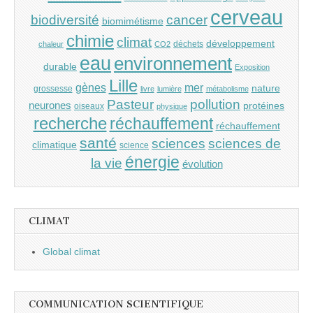
cerveau
cancer
biodiversité
biomimétisme
chimie
climat
développement
déchets
chaleur
CO2
eau
environnement
durable
Exposition
Lille
gènes
mer
nature
grossesse
livre
lumière
métabolisme
Pasteur
pollution
neurones
protéines
oiseaux
physique
recherche
réchauffement
réchauffement
santé
sciences
sciences de
climatique
science
énergie
la vie
évolution
CLIMAT
Global climat
COMMUNICATION SCIENTIFIQUE