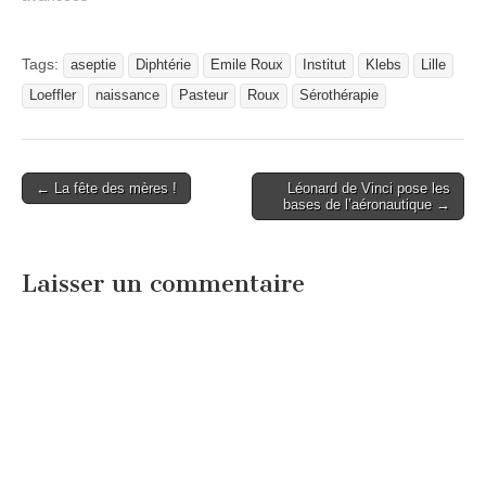
Tags:
aseptie
Diphtérie
Emile Roux
Institut
Klebs
Lille
Loeffler
naissance
Pasteur
Roux
Sérothérapie
Post
← La fête des mères !
Léonard de Vinci pose les
bases de l’aéronautique →
navigation
Laisser un commentaire