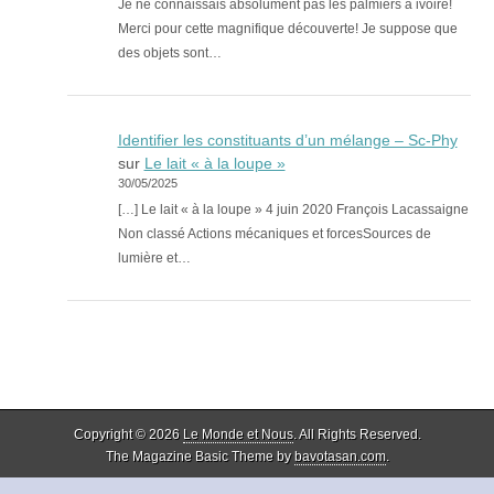
Je ne connaissais absolument pas les palmiers à ivoire!
Merci pour cette magnifique découverte! Je suppose que
des objets sont…
Identifier les constituants d’un mélange – Sc-Phy
sur
Le lait « à la loupe »
30/05/2025
[…] Le lait « à la loupe » 4 juin 2020 François Lacassaigne
Non classé Actions mécaniques et forcesSources de
lumière et…
Copyright © 2026
Le Monde et Nous
. All Rights Reserved.
The Magazine Basic Theme by
bavotasan.com
.