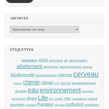
ARCHIVES
Archives
ÉTIQUETTES
ADN
adaptation
air
alimentation
agriculture
allaitement
alzheimer
apprentissage
araignée
cerveau
cancer
biodiversité
biomimétisme
chimie
climat
développement
déchets
chaleur
CO2
eau
environnement
durable
Exposition
Lille
gènes
mer
nature
grossesse
livre
lumière
métabolisme
Pasteur
pollution
neurones
protéines
oiseaux
physique