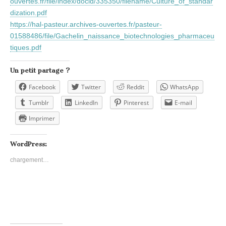
ouvertes.fr/file/index/docid/335350/filename/Culture_of_standar
dization.pdf
https://hal-pasteur.archives-ouvertes.fr/pasteur-
01588486/file/Gachelin_naissance_biotechnologies_pharmaceu
tiques.pdf
Un petit partage ?
Facebook
Twitter
Reddit
WhatsApp
Tumblr
LinkedIn
Pinterest
E-mail
Imprimer
WordPress:
chargement…