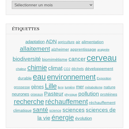
Archives
ÉTIQUETTES
ADN
adaptation
air
alimentation
agriculture
allaitement
alzheimer
apprentissage
araignée
cerveau
cancer
biodiversité
biomimétisme
chimie
climat
développement
déchets
chaleur
CO2
eau
environnement
durable
Exposition
Lille
gènes
mer
nature
grossesse
livre
lumière
métabolisme
Pasteur
pollution
neurones
protéines
oiseaux
physique
recherche
réchauffement
réchauffement
santé
sciences
sciences de
climatique
science
énergie
la vie
évolution