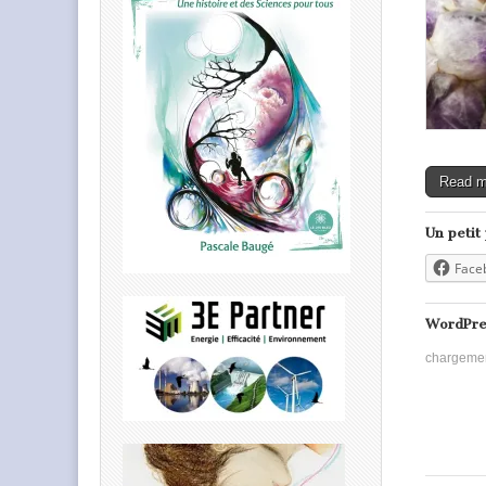
Read 
Un petit
Face
WordPre
chargeme