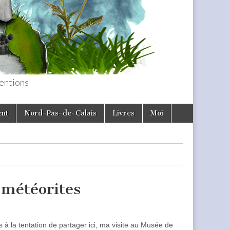
entions
ent
Nord-Pas-de-Calais
Livres
Moi
 météorites
as à la tentation de partager ici, ma visite au Musée de