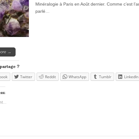
Minéralogie à Paris en Août dernier. Comme c’est l’a
parlé…
more →
 partage ?
book
Twitter
Reddit
WhatsApp
Tumblr
LinkedIn
ss:
nt…