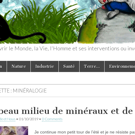
rir le Monde, la Vie, l'Homme et ses interventions ou inv
n
Nature
Industrie
Santé
Terre…
Environnem
TTE :
MINÉRALOGIE
beau milieu de minéraux et de
e et Nous
•
01/10/2019
•
0 Comments
Je continue mon petit tour de l’été et je ne résiste p