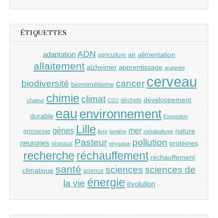
ÉTIQUETTES
ADN
adaptation
air
alimentation
agriculture
allaitement
alzheimer
apprentissage
araignée
cerveau
cancer
biodiversité
biomimétisme
chimie
climat
développement
déchets
chaleur
CO2
eau
environnement
durable
Exposition
Lille
gènes
mer
nature
grossesse
livre
lumière
métabolisme
Pasteur
pollution
neurones
protéines
oiseaux
physique
recherche
réchauffement
réchauffement
santé
sciences
sciences de
climatique
science
énergie
la vie
évolution