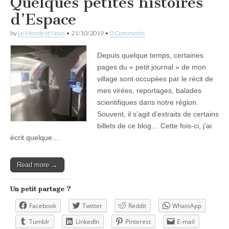
Quelques petites histoires
d’Espace
by
Le Monde et Nous
•
21/10/2019
•
0 Comments
Depuis quelque temps, certaines
pages du « petit journal » de mon
village sont occupées par le récit de
mes virées, reportages, balades
scientifiques dans notre région.
Souvent, il s’agit d’extraits de certains
billets de ce blog… Cette fois-ci, j’ai
écrit quelque…
Read more →
Un petit partage ?
Facebook
Twitter
Reddit
WhatsApp
Tumblr
LinkedIn
Pinterest
E-mail