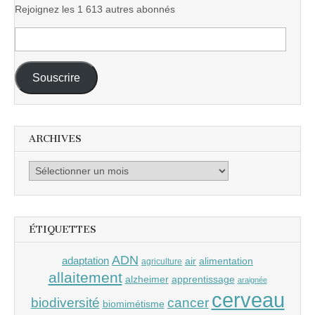
Rejoignez les 1 613 autres abonnés
Adresse
e-
mail :
Souscrire
ARCHIVES
Archives
ÉTIQUETTES
ADN
adaptation
air
alimentation
agriculture
allaitement
alzheimer
apprentissage
araignée
cerveau
cancer
biodiversité
biomimétisme