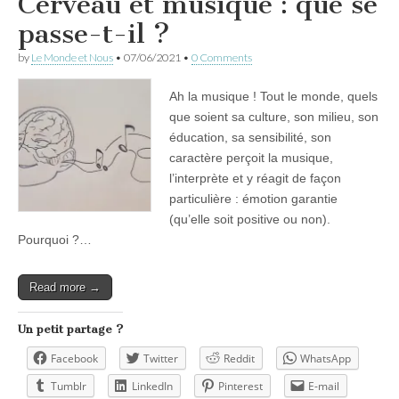
Cerveau et musique : que se
passe-t-il ?
by
Le Monde et Nous
•
07/06/2021
•
0 Comments
Ah la musique ! Tout le monde, quels
que soient sa culture, son milieu, son
éducation, sa sensibilité, son
caractère perçoit la musique,
l’interprète et y réagit de façon
particulière : émotion garantie
(qu’elle soit positive ou non).
Pourquoi ?…
Read more →
Un petit partage ?
Facebook
Twitter
Reddit
WhatsApp
Tumblr
LinkedIn
Pinterest
E-mail