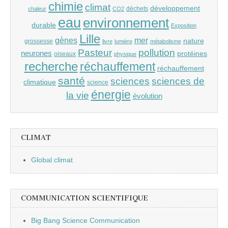
chimie
climat
développement
déchets
chaleur
CO2
eau
environnement
durable
Exposition
Lille
gènes
mer
nature
grossesse
livre
lumière
métabolisme
Pasteur
pollution
neurones
protéines
oiseaux
physique
recherche
réchauffement
réchauffement
santé
sciences
sciences de
climatique
science
énergie
la vie
évolution
CLIMAT
Global climat
COMMUNICATION SCIENTIFIQUE
Big Bang Science Communication