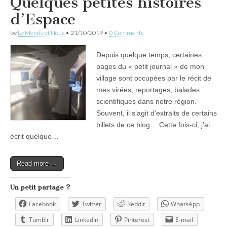
Quelques petites histoires
d’Espace
by
Le Monde et Nous
•
21/10/2019
•
0 Comments
Depuis quelque temps, certaines
pages du « petit journal » de mon
village sont occupées par le récit de
mes virées, reportages, balades
scientifiques dans notre région.
Souvent, il s’agit d’extraits de certains
billets de ce blog… Cette fois-ci, j’ai
écrit quelque…
Read more →
Un petit partage ?
Facebook
Twitter
Reddit
WhatsApp
Tumblr
LinkedIn
Pinterest
E-mail