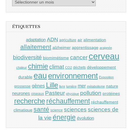
Archives
ÉTIQUETTES
ADN
adaptation
air
alimentation
agriculture
allaitement
alzheimer
apprentissage
araignée
cerveau
cancer
biodiversité
biomimétisme
chimie
climat
développement
déchets
chaleur
CO2
eau
environnement
durable
Exposition
Lille
gènes
mer
nature
grossesse
livre
lumière
métabolisme
Pasteur
pollution
neurones
protéines
oiseaux
physique
recherche
réchauffement
réchauffement
santé
sciences
sciences de
climatique
science
énergie
la vie
évolution