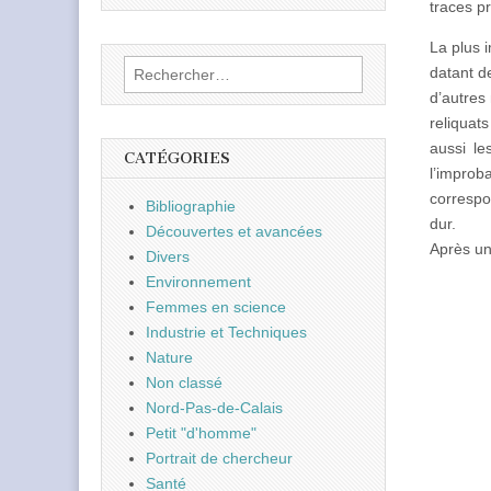
traces p
La plus 
Rechercher :
datant d
d’autres
reliquat
aussi le
CATÉGORIES
l’improb
correspo
Bibliographie
dur.
Découvertes et avancées
Après un
Divers
Environnement
Femmes en science
Industrie et Techniques
Nature
Non classé
Nord-Pas-de-Calais
Petit "d'homme"
Portrait de chercheur
Santé