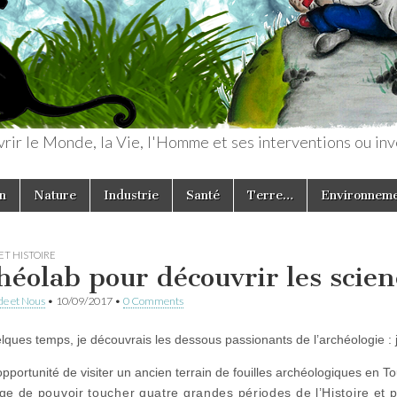
rir le Monde, la Vie, l'Homme et ses interventions ou inv
n
Nature
Industrie
Santé
Terre…
Environnem
ET HISTOIRE
héolab pour découvrir les scien
e et Nous
•
10/09/2017
•
0 Comments
uelques temps, je découvrais les dessous passionants de l’archéologie : 
’opportunité de visiter un ancien terrain de fouilles archéologiques en T
age de pouvoir toucher quatre grandes périodes de l’Histoire et 