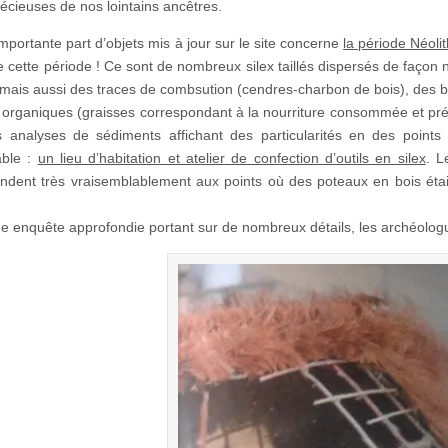
récieuses de nos lointains ancêtres.
importante part d’objets mis à jour sur le site concerne
la période Néoli
e cette période ! Ce sont de nombreux silex taillés dispersés de faço
 mais aussi des traces de combsution (cendres-charbon de bois), des 
s organiques (graisses correspondant à la nourriture consommée et prép
s analyses de sédiments affichant des particularités en des points
able :
un lieu d’habitation et atelier de confection d’outils en silex
. L
ndent très vraisemblablement aux points où des poteaux en bois étai
e enquête approfondie portant sur de nombreux détails, les archéologu