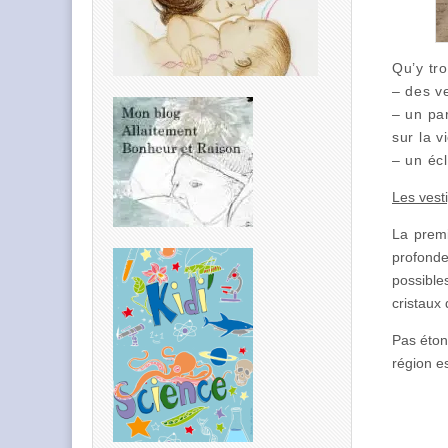
Qu’y tr
– des ve
– un pa
sur la v
– un écl
Les vest
La premi
profonde
possible
cristaux
Pas étonn
région es