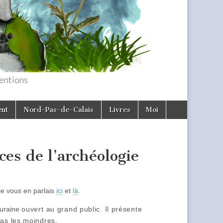
entions
ent
Nord-Pas-de-Calais
Livres
Moi
ces de l’archéologie
je vous en parlais
ici
et
là
.
ouraine
ouvert
au grand public. Il présente
pas les moindres.