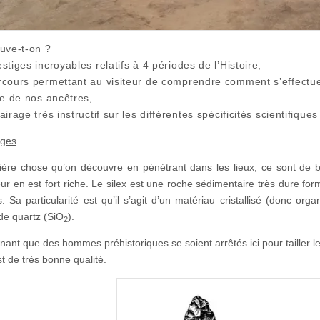
ouve-t-on ?
stiges incroyables relatifs à 4 périodes de l’Histoire,
rcours permettant au visiteur de comprendre comment s’effectue u
ie de nos ancêtres,
airage très instructif sur les différentes spécificités scientifique
iges
ère chose qu’on découvre en pénétrant dans les lieux, ce sont de bea
ur en est fort riche. Le silex est une roche sédimentaire très dure form
s. Sa particularité est qu’il s’agit d’un matériau cristallisé (donc o
 de quartz (SiO
).
2
ant que des hommes préhistoriques se soient arrêtés ici pour tailler le s
t de très bonne qualité.