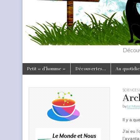
Découv
Skip
Main
Petit « d’homme »
Découvertes…
Au quotidie
to
menu
content
SCIENCES 
Arc
by
Le Mond
Il y a q
J’ai eu l
l’avant