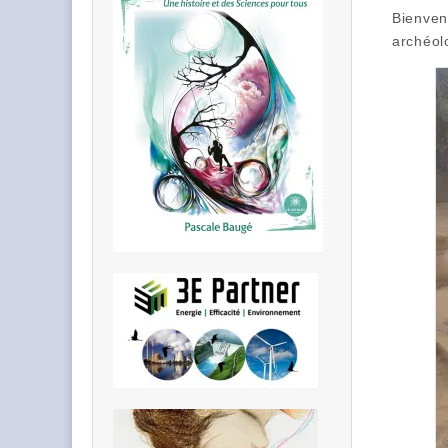
Bienven
archéol