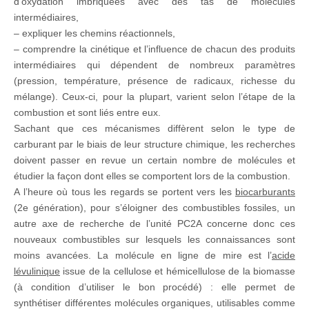
d’oxydation imbriquées avec des tas de molécules
intermédiaires,
– expliquer les chemins réactionnels,
– comprendre la cinétique et l’influence de chacun des produits
intermédiaires qui dépendent de nombreux paramètres
(pression, température, présence de radicaux, richesse du
mélange). Ceux-ci, pour la plupart, varient selon l’étape de la
combustion et sont liés entre eux.
Sachant que ces mécanismes diffèrent selon le type de
carburant par le biais de leur structure chimique, les recherches
doivent passer en revue un certain nombre de molécules et
étudier la façon dont elles se comportent lors de la combustion.
A l’heure où tous les regards se portent vers les
biocarburants
(2e génération), pour s’éloigner des combustibles fossiles, un
autre axe de recherche de l’unité PC2A concerne donc ces
nouveaux combustibles sur lesquels les connaissances sont
moins avancées. La molécule en ligne de mire est l’
acide
lévulinique
issue de la cellulose et hémicellulose de la biomasse
(à condition d’utiliser le bon procédé) : elle permet de
synthétiser différentes molécules organiques, utilisables comme