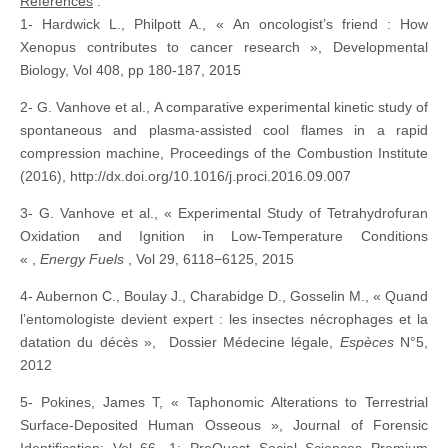
Références
:
1- Hardwick L., Philpott A., « An oncologist’s friend : How
Xenopus contributes to cancer research », Developmental
Biology, Vol 408, pp 180-187, 2015
2- G. Vanhove et al., A comparative experimental kinetic study of
spontaneous and plasma-assisted cool flames in a rapid
compression machine, Proceedings of the Combustion Institute
(2016), http://dx.doi.org/10.1016/j.proci.2016.09.007
3- G. Vanhove et al., « Experimental Study of Tetrahydrofuran
Oxidation and Ignition in Low-Temperature Conditions
« ,
Energy Fuels
, Vol 29, 6118−6125, 2015
4- Aubernon C., Boulay J., Charabidge D., Gosselin M., « Quand
l’entomologiste devient expert : les insectes nécrophages et la
datation du décès », Dossier Médecine légale,
Espèces
N°5,
2012
5- Pokines, James T, « Taphonomic Alterations to Terrestrial
Surface-Deposited Human Osseous », Journal of Forensic
Identification; Vol 66, 1; ProQuest Social Sciences Premium