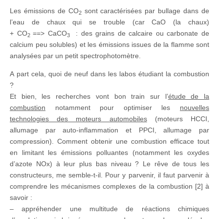
Les émissions de CO
sont caractérisées par bullage dans de
2
l’eau de chaux qui se trouble (car CaO (la chaux)
+ CO
==> CaCO
: des grains de calcaire ou carbonate de
2
3
calcium peu solubles) et les émissions issues de la flamme sont
analysées par un petit spectrophotomètre.
A part cela, quoi de neuf dans les labos étudiant la combustion
?
Et bien, les recherches vont bon train sur l’
étude de la
combustion
notamment pour optimiser les
nouvelles
technologies des moteurs automobiles
(moteurs HCCI,
allumage par auto-inflammation et PPCI, allumage par
compression). Comment obtenir une combustion efficace tout
en limitant les émissions polluantes (notamment les oxydes
d’azote NOx) à leur plus bas niveau ? Le rêve de tous les
constructeurs, me semble-t-il. Pour y parvenir, il faut parvenir à
comprendre les mécanismes complexes de la combustion [2] à
savoir :
– appréhender une multitude de réactions chimiques