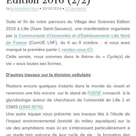
Edition 2016 (2/2)
by
Le Monde et Nous
•
20/10/2016
•
2 Comments
Suite et fin de notre parcours du Village des Sciences Edition
2016 à Lille (Gare Saint-Sauveur), une manifestation organisée
par
la Communauté d’Universités et d’Etablissements Lille Nord
de France
(ComUE LNF), du 6 au 9 octobre. : si vous avez
manqué la première partie I,
rendez-vous ICI
.
Cette année, nous sommes dans le thème du « Cycle(s) de
vie » sous toutes ses formes.
D’autres travaux sur la division cellulaire
Restons encore quelques instants dans le monde du vivant et
revenons une fois encore sur le stand de l’
UGSF
consacré à la
glycobiologie autour de chercheurs de l’université de Lille 1 et
CNRS (
UMR 8576
).
Une autre équipe nous présente ses travaux liés à l’étude de
l’impact environnemental (toxicité du milieu aquatique) sur la
vie des amphibiens mais ici en s’intéressant particulièrement à
un stade très précoce de leur cycle de vie : la formation des