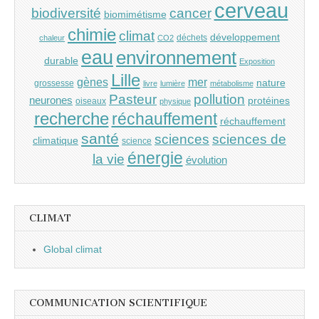
cerveau
cancer
biodiversité
biomimétisme
chimie
climat
développement
déchets
chaleur
CO2
eau
environnement
durable
Exposition
Lille
gènes
mer
nature
grossesse
livre
lumière
métabolisme
Pasteur
pollution
neurones
protéines
oiseaux
physique
recherche
réchauffement
réchauffement
santé
sciences
sciences de
climatique
science
énergie
la vie
évolution
CLIMAT
Global climat
COMMUNICATION SCIENTIFIQUE