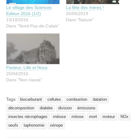
Le village des Sciences
La fête des mères !
Edition 2016 (1/2)
26/05/2019
13/10/2016
Dans "Nature"
Dans "Nord-Pas-de-Calais"
Pasteur, Lille et Nous
25/04/2016
Dans "Non classé"
Tags:
biocarburant
cellules
combustion
datation
décomposition
diabète
division
émissions
insectes nécrophages
méiose
mitose
mort
moteur
NOx
oeufs
taphonomie
xénope