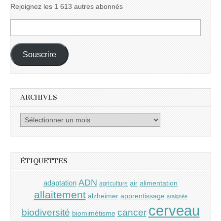
Rejoignez les 1 613 autres abonnés
Adresse
e-
mail :
Souscrire
ARCHIVES
Archives
ÉTIQUETTES
ADN
adaptation
air
alimentation
agriculture
allaitement
alzheimer
apprentissage
araignée
cerveau
cancer
biodiversité
biomimétisme