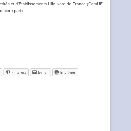
sités et d’Etablissements Lille Nord de France (ComUE
remière partie…
Pinterest
E-mail
Imprimer