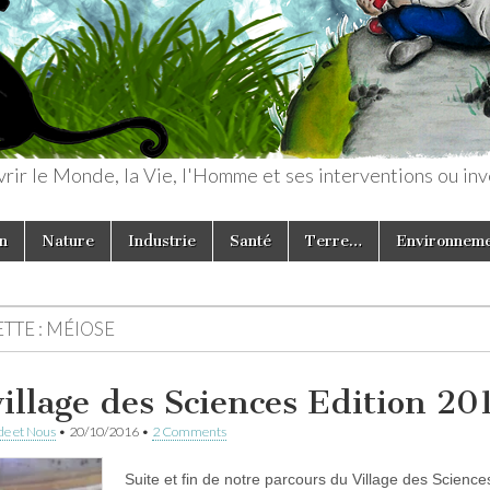
rir le Monde, la Vie, l'Homme et ses interventions ou inv
n
Nature
Industrie
Santé
Terre…
Environnem
TTE :
MÉIOSE
village des Sciences Edition 20
e et Nous
•
20/10/2016
•
2 Comments
Suite et fin de notre parcours du Village des Science