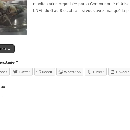
manifestation organisée par la Communauté d’Univer
LNF), du 6 au 9 octobre. : si vous avez manqué la p
more →
 partage ?
book
Twitter
Reddit
WhatsApp
Tumblr
LinkedIn
ss:
nt…