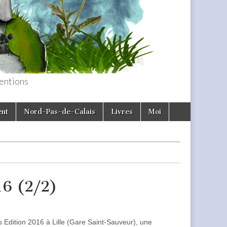
entions
ent
Nord-Pas-de-Calais
Livres
Moi
16 (2/2)
s Edition 2016 à Lille (Gare Saint-Sauveur), une