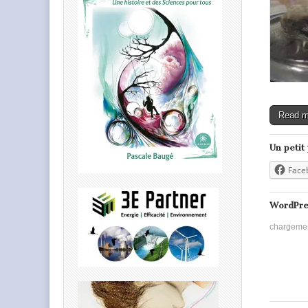
Read 
Un petit
Face
WordPre
chargeme