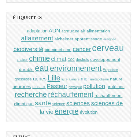
ÉTIQUETTES
ADN
adaptation
air
alimentation
agriculture
allaitement
alzheimer
apprentissage
araignée
cerveau
cancer
biodiversité
biomimétisme
chimie
climat
développement
déchets
chaleur
CO2
eau
environnement
durable
Exposition
Lille
gènes
mer
nature
grossesse
livre
lumière
métabolisme
Pasteur
pollution
neurones
protéines
oiseaux
physique
recherche
réchauffement
réchauffement
santé
sciences
sciences de
climatique
science
énergie
la vie
évolution