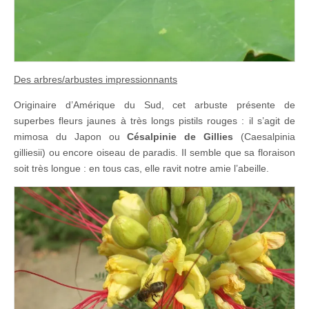
Des arbres/arbustes impressionnants
Originaire d’Amérique du Sud, cet arbuste présente de
superbes fleurs jaunes à très longs pistils rouges : il s’agit de
mimosa du Japon ou
Césalpinie de Gillies
(Caesalpinia
gilliesii) ou encore oiseau de paradis. Il semble que sa floraison
soit très longue : en tous cas, elle ravit notre amie l’abeille.