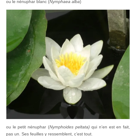
ou le nénuphar blanc (
Nymphaea alba
)
ou le petit nénuphar (
Nymphoides peltata)
qui n’en est en fait,
pas un. Ses feuilles y ressemblent, c’est tout.