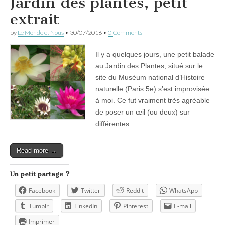
Jardin des plantes, petit
extrait
by
Le Monde et Nous
•
30/07/2016
•
0 Comments
Il y a quelques jours, une petit balade
au Jardin des Plantes, situé sur le
site du Muséum national d’Histoire
naturelle (Paris 5e) s’est improvisée
à moi. Ce fut vraiment très agréable
de poser un œil (ou deux) sur
différentes…
Read more →
Un petit partage ?
Facebook
Twitter
Reddit
WhatsApp
Tumblr
LinkedIn
Pinterest
E-mail
Imprimer