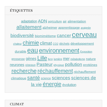
ÉTIQUETTES
ADN
adaptation
air
alimentation
agriculture
allaitement
alzheimer
apprentissage
araignée
cerveau
cancer
biodiversité
biomimétisme
chimie
climat
développement
déchets
chaleur
CO2
eau
environnement
durable
Exposition
Lille
gènes
mer
nature
grossesse
livre
lumière
métabolisme
Pasteur
pollution
neurones
protéines
oiseaux
physique
recherche
réchauffement
réchauffement
santé
sciences
sciences de
climatique
science
énergie
la vie
évolution
CLIMAT