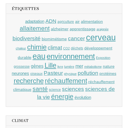
ÉTIQUETTES
ADN
adaptation
air
alimentation
agriculture
allaitement
alzheimer
apprentissage
araignée
cerveau
cancer
biodiversité
biomimétisme
chimie
climat
développement
déchets
chaleur
CO2
eau
environnement
durable
Exposition
Lille
gènes
mer
nature
grossesse
livre
lumière
métabolisme
Pasteur
pollution
neurones
protéines
oiseaux
physique
recherche
réchauffement
réchauffement
santé
sciences
sciences de
climatique
science
énergie
la vie
évolution
CLIMAT