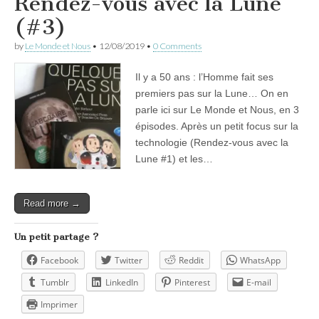
Rendez-vous avec la Lune
(#3)
by
Le Monde et Nous
•
12/08/2019
•
0 Comments
Il y a 50 ans : l’Homme fait ses
premiers pas sur la Lune… On en
parle ici sur Le Monde et Nous, en 3
épisodes. Après un petit focus sur la
technologie (Rendez-vous avec la
Lune #1) et les…
Read more →
Un petit partage ?
Facebook
Twitter
Reddit
WhatsApp
Tumblr
LinkedIn
Pinterest
E-mail
Imprimer