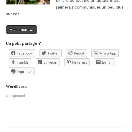
difficile de tout lire en détails mais,
j’aimerais communiquer un peu plus
sur ces…
Read more →
Un petit partage ?
Facebook
Twitter
Reddit
WhatsApp
Tumblr
LinkedIn
Pinterest
E-mail
Imprimer
WordPress:
chargement…