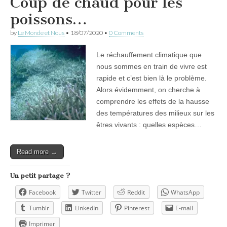
Coup de chaud pour les
poissons…
by
Le Monde et Nous
•
18/07/2020
•
0 Comments
Le réchauffement climatique que
nous sommes en train de vivre est
rapide et c’est bien là le problème.
Alors évidemment, on cherche à
comprendre les effets de la hausse
des températures des milieux sur les
êtres vivants : quelles espèces…
Read more →
Un petit partage ?
Facebook
Twitter
Reddit
WhatsApp
Tumblr
LinkedIn
Pinterest
E-mail
Imprimer