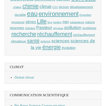
chimie
climat
développement
déchets
chaleur
CO2
eau
environnement
durable
Exposition
Lille
gènes
mer
nature
grossesse
livre
lumière
métabolisme
Pasteur
pollution
neurones
protéines
oiseaux
physique
recherche
réchauffement
réchauffement
santé
sciences
sciences de
climatique
science
énergie
la vie
évolution
CLIMAT
Global climat
COMMUNICATION SCIENTIFIQUE
Big Bang Science Communication