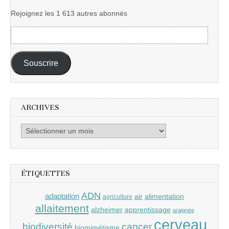
Rejoignez les 1 613 autres abonnés
Adresse
e-
mail :
Souscrire
ARCHIVES
Archives
ÉTIQUETTES
ADN
adaptation
air
alimentation
agriculture
allaitement
alzheimer
apprentissage
araignée
cerveau
cancer
biodiversité
biomimétisme