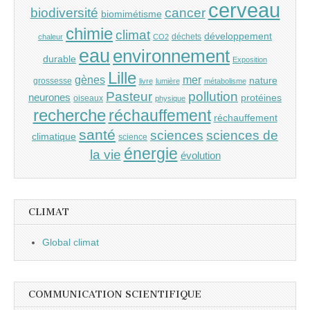
cerveau
cancer
biodiversité
biomimétisme
chimie
climat
développement
déchets
chaleur
CO2
eau
environnement
durable
Exposition
Lille
gènes
mer
nature
grossesse
livre
lumière
métabolisme
Pasteur
pollution
neurones
protéines
oiseaux
physique
recherche
réchauffement
réchauffement
santé
sciences
sciences de
climatique
science
énergie
la vie
évolution
CLIMAT
Global climat
COMMUNICATION SCIENTIFIQUE