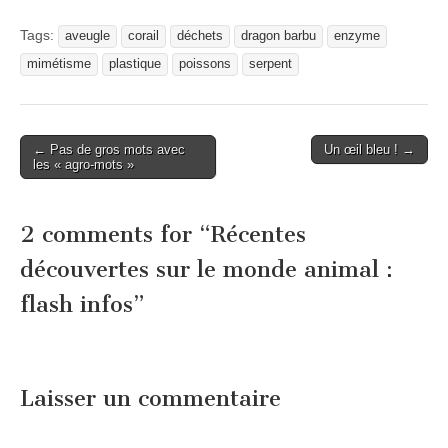
Tags:
aveugle
corail
déchets
dragon barbu
enzyme
mimétisme
plastique
poissons
serpent
Post
← Pas de gros mots avec
Un œil bleu ! →
les « agro-mots »
navigation
2 comments for “
Récentes
découvertes sur le monde animal :
flash infos
”
Laisser un commentaire