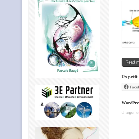
Read 
Un petit
Face
WordPre
chargeme