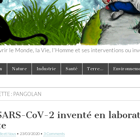
rir le Monde, la Vie, l'Homme et ses interventions ou inv
n
Nature
Industrie
Santé
Terre…
Environnem
TTE :
PANGOLAN
SARS-CoV-2 inventé en laboratoi
te
e et Nous
•
23/03/2020
•
3 Comments