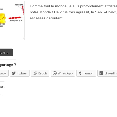
Comme tout le monde, je suis profondément attristée e
notre Monde ! Ce virus très agressif, le SARS-CoV-2
est assez déroutant :…
more →
 partage ?
book
Twitter
Reddit
WhatsApp
Tumblr
LinkedIn
ss:
nt…