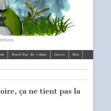
entions
ent
Nord-Pas-de-Calais
Livres
Moi
re, ça ne tient pas la