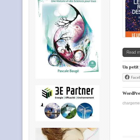
Read 
Un petit
Face
WordPre
chargeme