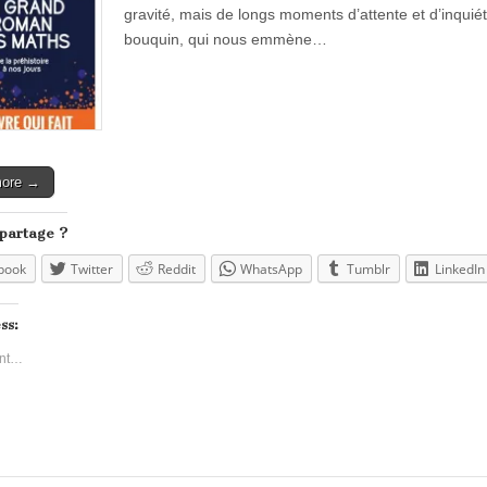
gravité, mais de longs moments d’attente et d’inquié
bouquin, qui nous emmène…
more →
 partage ?
book
Twitter
Reddit
WhatsApp
Tumblr
LinkedIn
ss:
nt…