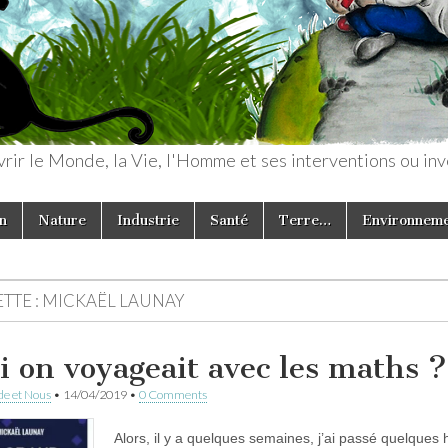
rir le Monde, la Vie, l'Homme et ses interventions ou inv
n
Nature
Industrie
Santé
Terre…
Environnem
TTE :
MICKAËL LAUNAY
si on voyageait avec les maths ?
e et Nous
•
14/04/2019
•
0 Comments
Alors, il y a quelques semaines, j’ai passé quelques he