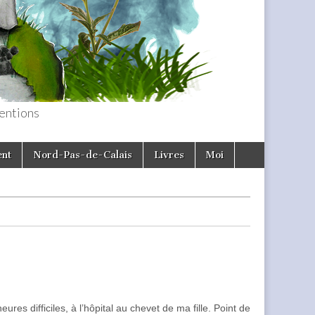
entions
ent
Nord-Pas-de-Calais
Livres
Moi
ures difficiles, à l’hôpital au chevet de ma fille. Point de