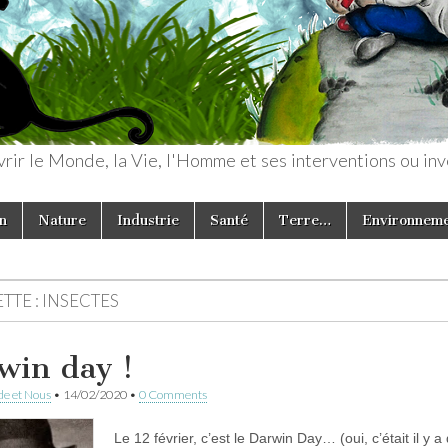
rir le Monde, la Vie, l'Homme et ses interventions ou inv
n
Nature
Industrie
Santé
Terre…
Environnem
TTE :
INSECTES
win day !
e et Nous
•
14/02/2020
•
0 Comments
Le 12 février, c’est le Darwin Day… (oui, c’était il y