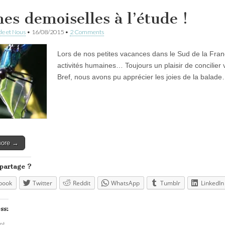
nes demoiselles à l’étude !
e et Nous
•
16/08/2015
•
2 Comments
Lors de nos petites vacances dans le Sud de la Fra
activités humaines… Toujours un plaisir de concilie
Bref, nous avons pu apprécier les joies de la balad
more →
 partage ?
book
Twitter
Reddit
WhatsApp
Tumblr
LinkedIn
ss:
nt…