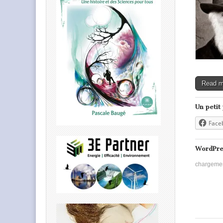
Read 
Un petit
Face
WordPre
chargeme