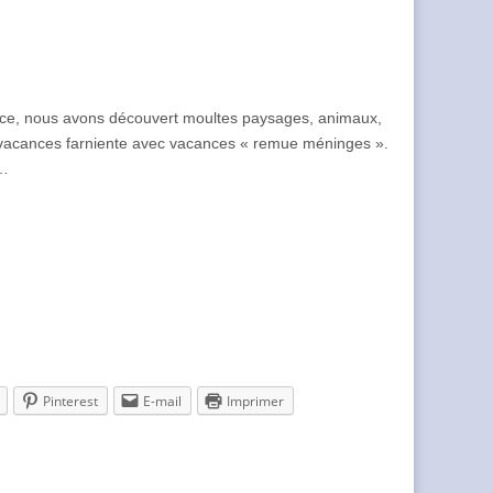
nce, nous avons découvert moultes paysages, animaux,
r vacances farniente avec vacances « remue méninges ».
e…
Pinterest
E-mail
Imprimer