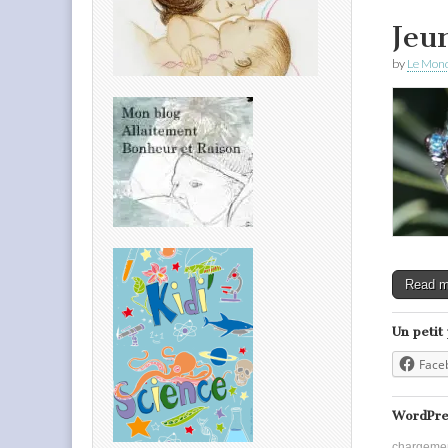
Jeu
by
Le Mond
Read 
Un petit
Face
WordPre
chargeme