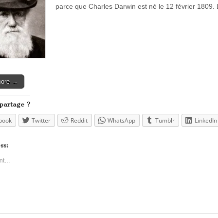
parce que Charles Darwin est né le 12 février 1809.
more →
 partage ?
book
Twitter
Reddit
WhatsApp
Tumblr
LinkedIn
ss:
nt…