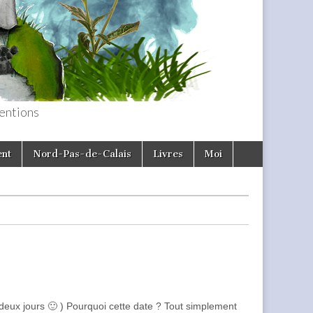
entions
ent
Nord-Pas-de-Calais
Livres
Moi
 a deux jours 🙂 ) Pourquoi cette date ? Tout simplement