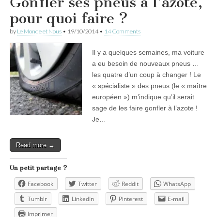
Gonfler ses pneus à l’azote,
pour quoi faire ?
by
Le Monde et Nous
•
19/10/2014
•
14 Comments
Il y a quelques semaines, ma voiture
a eu besoin de nouveaux pneus …
les quatre d’un coup à changer ! Le
« spécialiste » des pneus (le « maître
européen ») m’indique qu’il serait
sage de les faire gonfler à l’azote !
Je…
Read more →
Un petit partage ?
Facebook
Twitter
Reddit
WhatsApp
Tumblr
LinkedIn
Pinterest
E-mail
Imprimer