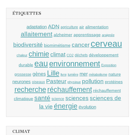
ÉTIQUETTES
ADN
adaptation
air
alimentation
agriculture
allaitement
alzheimer
apprentissage
araignée
cerveau
cancer
biodiversité
biomimétisme
chimie
climat
développement
déchets
chaleur
CO2
eau
environnement
durable
Exposition
Lille
gènes
mer
nature
grossesse
livre
lumière
métabolisme
Pasteur
pollution
neurones
protéines
oiseaux
physique
recherche
réchauffement
réchauffement
santé
sciences
sciences de
climatique
science
énergie
la vie
évolution
CLIMAT