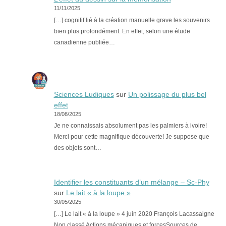
11/11/2025
[…] cognitif lié à la création manuelle grave les souvenirs
bien plus profondément. En effet, selon une étude
canadienne publiée…
Sciences Ludiques
sur
Un polissage du plus bel
effet
18/08/2025
Je ne connaissais absolument pas les palmiers à ivoire!
Merci pour cette magnifique découverte! Je suppose que
des objets sont…
Identifier les constituants d’un mélange – Sc-Phy
sur
Le lait « à la loupe »
30/05/2025
[…] Le lait « à la loupe » 4 juin 2020 François Lacassaigne
Non classé Actions mécaniques et forcesSources de