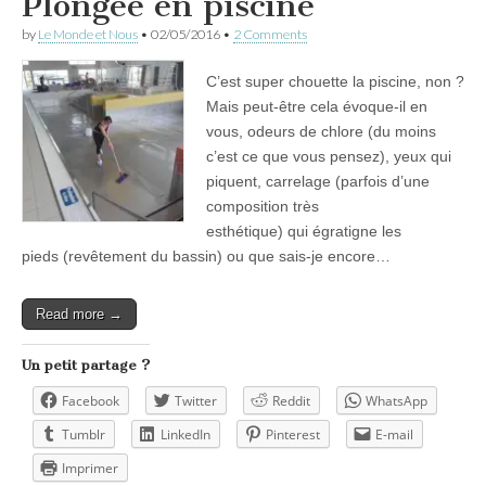
Plongée en piscine
by
Le Monde et Nous
•
02/05/2016
•
2 Comments
C’est super chouette la piscine, non ?
Mais peut-être cela évoque-il en
vous, odeurs de chlore (du moins
c’est ce que vous pensez), yeux qui
piquent, carrelage (parfois d’une
composition très
esthétique) qui égratigne les
pieds (revêtement du bassin) ou que sais-je encore…
Read more →
Un petit partage ?
Facebook
Twitter
Reddit
WhatsApp
Tumblr
LinkedIn
Pinterest
E-mail
Imprimer