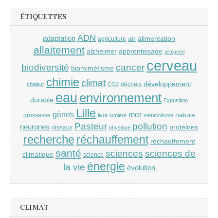
ÉTIQUETTES
ADN
adaptation
air
alimentation
agriculture
allaitement
alzheimer
apprentissage
araignée
cerveau
cancer
biodiversité
biomimétisme
chimie
climat
développement
déchets
chaleur
CO2
eau
environnement
durable
Exposition
Lille
gènes
mer
nature
grossesse
livre
lumière
métabolisme
Pasteur
pollution
neurones
protéines
oiseaux
physique
recherche
réchauffement
réchauffement
santé
sciences
sciences de
climatique
science
énergie
la vie
évolution
CLIMAT