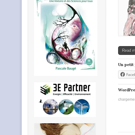
Read 
Un petit
Face
WordPre
chargeme