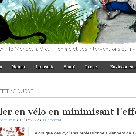
rir le Monde, la Vie, l'Homme et ses interventions ou inv
n
Nature
Industrie
Santé
Terre…
Environnem
TTE :
COURSE
ler en vélo en minimisant l’eff
e et Nous
•
17/07/2022
•
1 Comment
Alors que des cyclistes professionnels viennent de s’