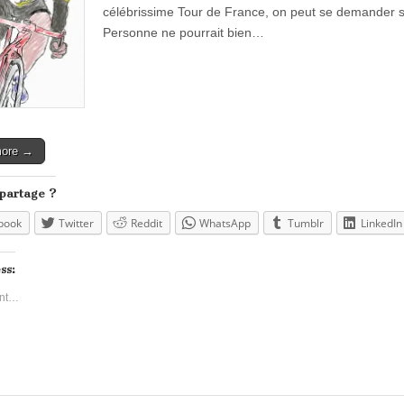
célébrissime Tour de France, on peut se demander s’
Personne ne pourrait bien…
more →
 partage ?
book
Twitter
Reddit
WhatsApp
Tumblr
LinkedIn
ss:
nt…