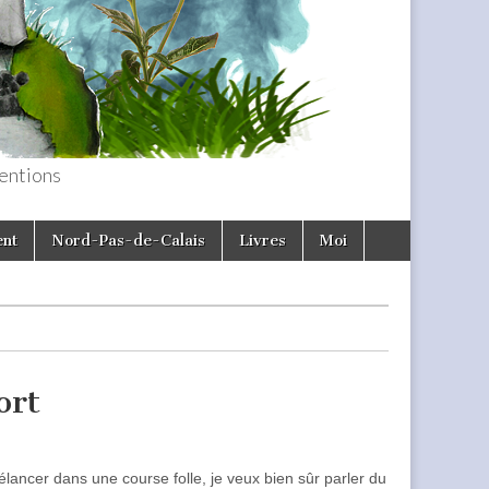
entions
ent
Nord-Pas-de-Calais
Livres
Moi
ort
élancer dans une course folle, je veux bien sûr parler du