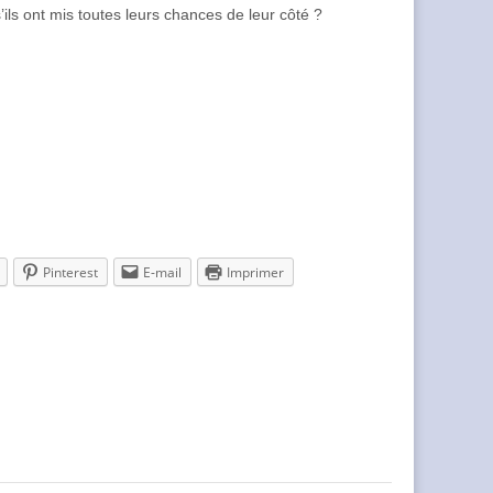
ils ont mis toutes leurs chances de leur côté ?
Pinterest
E-mail
Imprimer