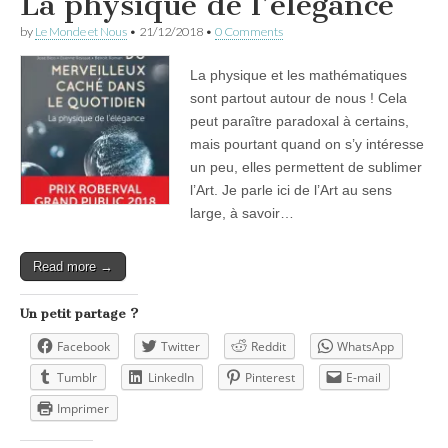
La physique de l’élégance
by
Le Monde et Nous
•
21/12/2018
•
0 Comments
La physique et les mathématiques
sont partout autour de nous ! Cela
peut paraître paradoxal à certains,
mais pourtant quand on s’y intéresse
un peu, elles permettent de sublimer
l’Art. Je parle ici de l’Art au sens
large, à savoir…
Read more →
Un petit partage ?
Facebook
Twitter
Reddit
WhatsApp
Tumblr
LinkedIn
Pinterest
E-mail
Imprimer