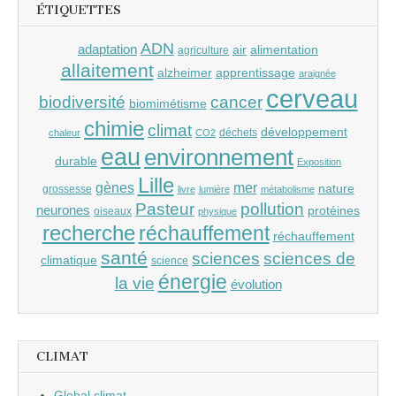
ÉTIQUETTES
ADN
adaptation
air
alimentation
agriculture
allaitement
alzheimer
apprentissage
araignée
cerveau
cancer
biodiversité
biomimétisme
chimie
climat
développement
déchets
chaleur
CO2
eau
environnement
durable
Exposition
Lille
gènes
mer
nature
grossesse
livre
lumière
métabolisme
Pasteur
pollution
neurones
protéines
oiseaux
physique
recherche
réchauffement
réchauffement
santé
sciences
sciences de
climatique
science
énergie
la vie
évolution
CLIMAT
Global climat