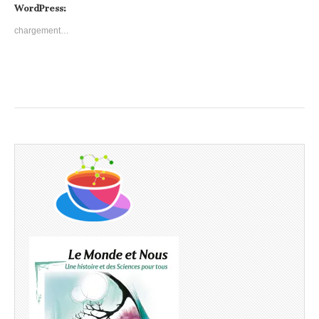
WordPress:
chargement…