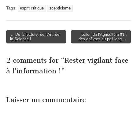
Tags:
esprit critique
scepticisme
Post
← De la lecture, de l’Art, de
Salon de l’Agriculture #1 :
la Science !
des chèvres au poil long →
navigation
2 comments for “
Rester vigilant face
à l’information !
”
Laisser un commentaire