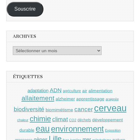
mail :
Souscrire
ARCHIVES
Archives
ÉTIQUETTES
ADN
adaptation
air
alimentation
agriculture
allaitement
alzheimer
apprentissage
araignée
cerveau
cancer
biodiversité
biomimétisme
chimie
climat
développement
déchets
chaleur
CO2
eau
environnement
durable
Exposition
Lille
gènes
mer
nature
grossesse
livre
lumière
métabolisme