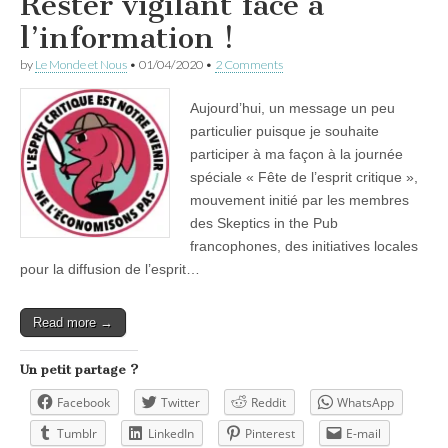
Rester vigilant face à
l’information !
by
Le Monde et Nous
•
01/04/2020
•
2 Comments
Aujourd’hui, un message un peu
particulier puisque je souhaite
participer à ma façon à la journée
spéciale « Fête de l’esprit critique »,
mouvement initié par les membres
des Skeptics in the Pub
francophones, des initiatives locales
pour la diffusion de l’esprit…
Read more →
Un petit partage ?
Facebook
Twitter
Reddit
WhatsApp
Tumblr
LinkedIn
Pinterest
E-mail