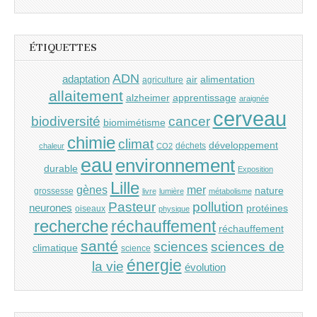
ÉTIQUETTES
ADN
adaptation
air
alimentation
agriculture
allaitement
alzheimer
apprentissage
araignée
cerveau
cancer
biodiversité
biomimétisme
chimie
climat
développement
déchets
chaleur
CO2
eau
environnement
durable
Exposition
Lille
gènes
mer
nature
grossesse
livre
lumière
métabolisme
Pasteur
pollution
neurones
protéines
oiseaux
physique
recherche
réchauffement
réchauffement
santé
sciences
sciences de
climatique
science
énergie
la vie
évolution