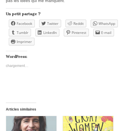
pas les idées qui me manquent.
Un petit partage ?
Facebook
Twitter
Reddit
WhatsApp
Tumblr
LinkedIn
Pinterest
E-mail
Imprimer
WordPress:
chargement…
Articles similaires