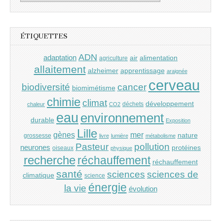
ÉTIQUETTES
ADN
adaptation
air
alimentation
agriculture
allaitement
alzheimer
apprentissage
araignée
cerveau
cancer
biodiversité
biomimétisme
chimie
climat
développement
déchets
chaleur
CO2
eau
environnement
durable
Exposition
Lille
gènes
mer
nature
grossesse
livre
lumière
métabolisme
Pasteur
pollution
neurones
protéines
oiseaux
physique
recherche
réchauffement
réchauffement
santé
sciences
sciences de
climatique
science
énergie
la vie
évolution