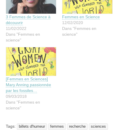
3 Femmes de Science à
Femmes en Science
découvrir
12/02/2020
11/02/2022
Dans "Femmes en
Dans "Femmes en
science"
science"
[Femmes en Sciences]
Mary Anning passionnée
par les fossiles…
09/03/2018
Dans "Femmes en
science"
Tags:
billets d'humeur
femmes
recherche
sciences