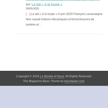
sur
Le lait « à la loupe »
30/05/2025
[…] Le lait « à la loupe » 4 juin 2020 François Lacassaigne
Non classé Actions mécaniques et forcesSources de
lumière et…
Copyright © 2026
Le Monde et Nous
. All Rights Reserved.
The Magazine Basic Theme by
bavotasan.com
.