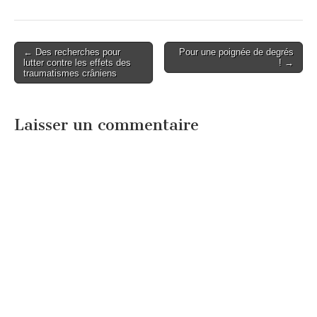
Post
← Des recherches pour
Pour une poignée de degrés
lutter contre les effets des
! →
navigation
traumatismes crâniens
Laisser un commentaire