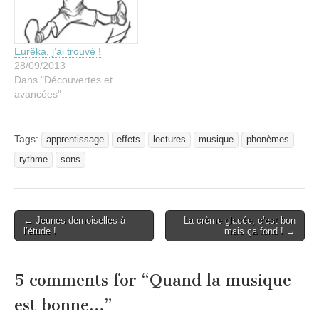
Eurêka, j’ai trouvé !
28/09/2013
Dans "Découvertes et
avancées"
Tags:
apprentissage
effets
lectures
musique
phonèmes
rythme
sons
Post
← Jeunes demoiselles à
La crème glacée, c’est bon
l’étude !
mais ça fond ! →
navigation
5 comments for “
Quand la musique
est bonne…
”