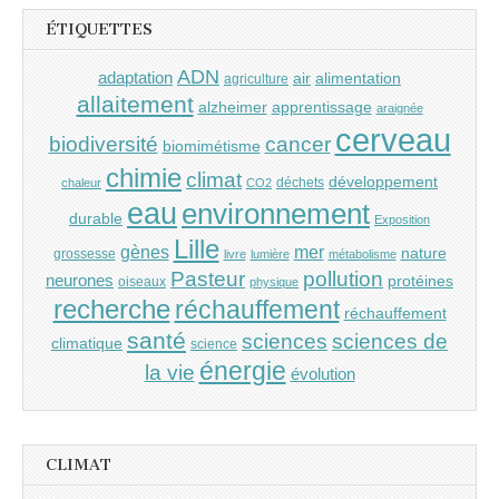
ÉTIQUETTES
ADN
adaptation
air
alimentation
agriculture
allaitement
alzheimer
apprentissage
araignée
cerveau
cancer
biodiversité
biomimétisme
chimie
climat
développement
déchets
chaleur
CO2
eau
environnement
durable
Exposition
Lille
gènes
mer
nature
grossesse
livre
lumière
métabolisme
Pasteur
pollution
neurones
protéines
oiseaux
physique
recherche
réchauffement
réchauffement
santé
sciences
sciences de
climatique
science
énergie
la vie
évolution
CLIMAT