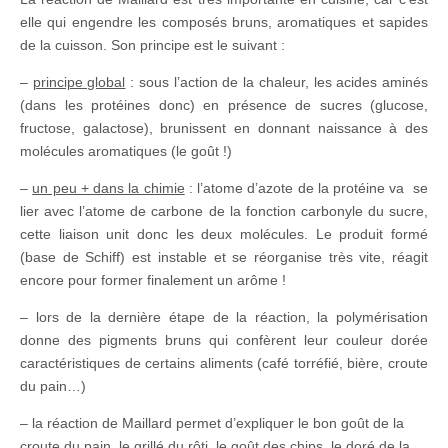
elle qui engendre les composés bruns, aromatiques et sapides
de la cuisson. Son principe est le suivant :
–
principe global
: sous l’action de la chaleur, les acides aminés
(dans les protéines donc) en présence de sucres (glucose,
fructose, galactose), brunissent en donnant naissance à des
molécules aromatiques (le goût !)
–
un peu + dans la chimie
: l’atome d’azote de la protéine va se
lier avec l’atome de carbone de la fonction carbonyle du sucre,
cette liaison unit donc les deux molécules. Le produit formé
(base de Schiff) est instable et se réorganise très vite, réagit
encore pour former finalement un arôme !
– lors de la dernière étape de la réaction, la polymérisation
donne des pigments bruns qui confèrent leur couleur dorée
caractéristiques de certains aliments (café torréfié, bière, croute
du pain…)
– la réaction de Maillard permet d’expliquer le bon goût de la
croute du pain, le grillé du rôti, le goût des chips, le doré de la