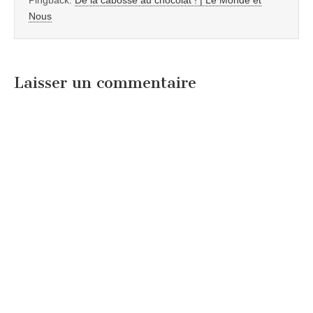
Pingback:
De la cabosse au chocolat ! | Le Monde et
Nous
Laisser un commentaire