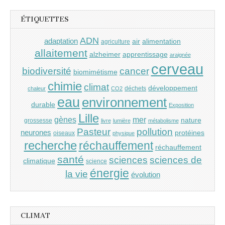
ÉTIQUETTES
ADN
adaptation
air
alimentation
agriculture
allaitement
alzheimer
apprentissage
araignée
cerveau
cancer
biodiversité
biomimétisme
chimie
climat
développement
déchets
chaleur
CO2
eau
environnement
durable
Exposition
Lille
gènes
mer
nature
grossesse
livre
lumière
métabolisme
Pasteur
pollution
neurones
protéines
oiseaux
physique
recherche
réchauffement
réchauffement
santé
sciences
sciences de
climatique
science
énergie
la vie
évolution
CLIMAT