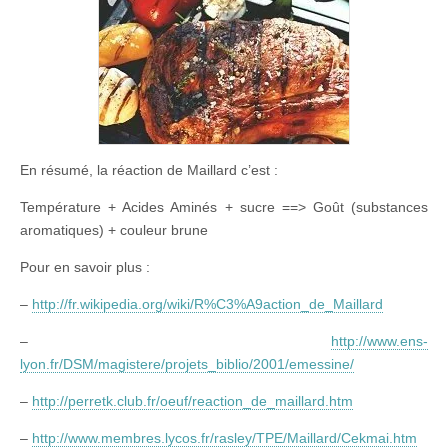
En résumé, la réaction de Maillard c’est :
Température + Acides Aminés + sucre ==> Goût (substances
aromatiques) + couleur brune
Pour en savoir plus :
–
http://fr.wikipedia.org/wiki/R%C3%A9action_de_Maillard
–
http://www.ens-
lyon.fr/DSM/magistere/projets_biblio/2001/emessine/
–
http://perretk.club.fr/oeuf/reaction_de_maillard.htm
–
http://www.membres.lycos.fr/rasley/TPE/Maillard/Cekmai.htm