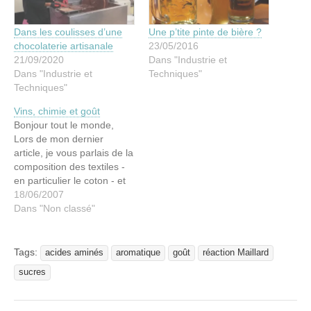
Dans les coulisses d’une
Une p’tite pinte de bière ?
chocolaterie artisanale
23/05/2016
21/09/2020
Dans "Industrie et
Dans "Industrie et
Techniques"
Techniques"
Vins, chimie et goût
Bonjour tout le monde,
Lors de mon dernier
article, je vous parlais de la
composition des textiles -
en particulier le coton - et
j'envisageais de continuer
18/06/2007
sur ma lancée en mettant
Dans "Non classé"
la lumière sur la lessive et
le repassage...mais pour
parler simplement du
Tags:
acides aminés
aromatique
goût
réaction Maillard
savon et de son mode
sucres
d'action,…