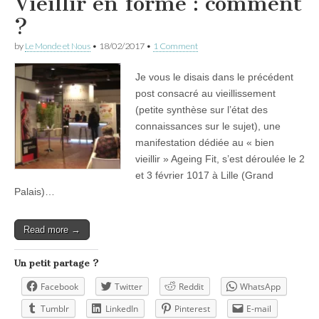
Vieillir en forme : comment
?
by
Le Monde et Nous
•
18/02/2017
•
1 Comment
Je vous le disais dans le précédent
post consacré au vieillissement
(petite synthèse sur l’état des
connaissances sur le sujet), une
manifestation dédiée au « bien
vieillir » Ageing Fit, s’est déroulée le 2
et 3 février 1017 à Lille (Grand
Palais)…
Read more →
Un petit partage ?
Facebook
Twitter
Reddit
WhatsApp
Tumblr
LinkedIn
Pinterest
E-mail