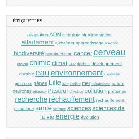
ÉTIQUETTES
ADN
adaptation
air
alimentation
agriculture
allaitement
alzheimer
apprentissage
araignée
cerveau
cancer
biodiversité
biomimétisme
chimie
climat
développement
déchets
chaleur
CO2
eau
environnement
durable
Exposition
Lille
gènes
mer
nature
grossesse
livre
lumière
métabolisme
Pasteur
pollution
neurones
protéines
oiseaux
physique
recherche
réchauffement
réchauffement
santé
sciences
sciences de
climatique
science
énergie
la vie
évolution