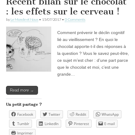
Récent bilan sur le chocolat
: les effets sur le cerveau !
by
Le Monde et Nous
•
15/07/2017
•
0 Comments
Comment prévenir le déclin cognitif
lié au vieillissement ? En quoi le
chocolat apporte-t-il des réponses à
la question ? Vous le savez peut-être,
ce sujet m’est cher : d’une part parce
que le chocolat et moi, c’est une
grande…
Read more →
Un petit partage ?
Facebook
Twitter
Reddit
WhatsApp
Tumblr
LinkedIn
Pinterest
E-mail
Imprimer