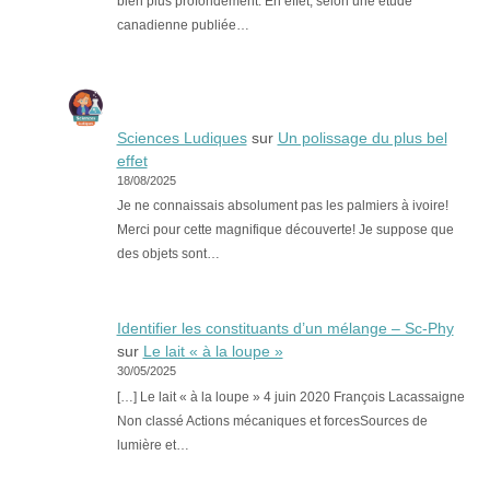
bien plus profondément. En effet, selon une étude
canadienne publiée…
Sciences Ludiques
sur
Un polissage du plus bel
effet
18/08/2025
Je ne connaissais absolument pas les palmiers à ivoire!
Merci pour cette magnifique découverte! Je suppose que
des objets sont…
Identifier les constituants d’un mélange – Sc-Phy
sur
Le lait « à la loupe »
30/05/2025
[…] Le lait « à la loupe » 4 juin 2020 François Lacassaigne
Non classé Actions mécaniques et forcesSources de
lumière et…