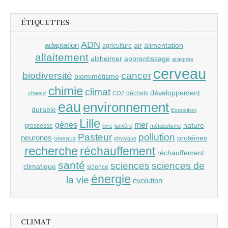
ÉTIQUETTES
ADN
adaptation
air
alimentation
agriculture
allaitement
alzheimer
apprentissage
araignée
cerveau
cancer
biodiversité
biomimétisme
chimie
climat
développement
déchets
chaleur
CO2
eau
environnement
durable
Exposition
Lille
gènes
mer
nature
grossesse
livre
lumière
métabolisme
Pasteur
pollution
neurones
protéines
oiseaux
physique
recherche
réchauffement
réchauffement
santé
sciences
sciences de
climatique
science
énergie
la vie
évolution
CLIMAT