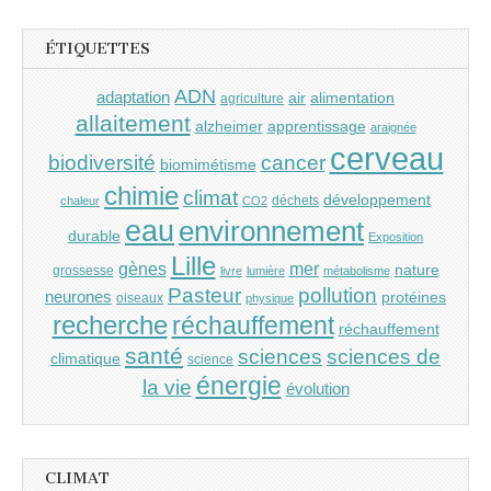
ÉTIQUETTES
ADN
adaptation
air
alimentation
agriculture
allaitement
alzheimer
apprentissage
araignée
cerveau
cancer
biodiversité
biomimétisme
chimie
climat
développement
déchets
chaleur
CO2
eau
environnement
durable
Exposition
Lille
gènes
mer
nature
grossesse
livre
lumière
métabolisme
Pasteur
pollution
neurones
protéines
oiseaux
physique
recherche
réchauffement
réchauffement
santé
sciences
sciences de
climatique
science
énergie
la vie
évolution
CLIMAT