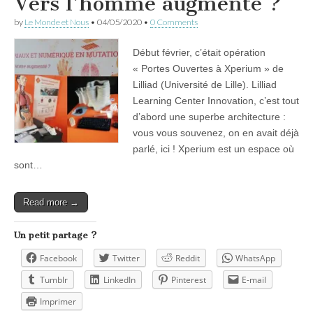
Vers l’homme augmenté ?
by
Le Monde et Nous
•
04/05/2020
•
0 Comments
Début février, c’était opération
« Portes Ouvertes à Xperium » de
Lilliad (Université de Lille). Lilliad
Learning Center Innovation, c’est tout
d’abord une superbe architecture :
vous vous souvenez, on en avait déjà
parlé, ici ! Xperium est un espace où
sont…
Read more →
Un petit partage ?
Facebook
Twitter
Reddit
WhatsApp
Tumblr
LinkedIn
Pinterest
E-mail
Imprimer