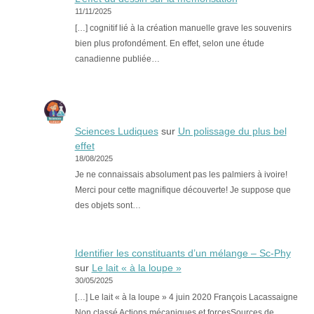
11/11/2025
[…] cognitif lié à la création manuelle grave les souvenirs
bien plus profondément. En effet, selon une étude
canadienne publiée…
Sciences Ludiques
sur
Un polissage du plus bel
effet
18/08/2025
Je ne connaissais absolument pas les palmiers à ivoire!
Merci pour cette magnifique découverte! Je suppose que
des objets sont…
Identifier les constituants d’un mélange – Sc-Phy
sur
Le lait « à la loupe »
30/05/2025
[…] Le lait « à la loupe » 4 juin 2020 François Lacassaigne
Non classé Actions mécaniques et forcesSources de