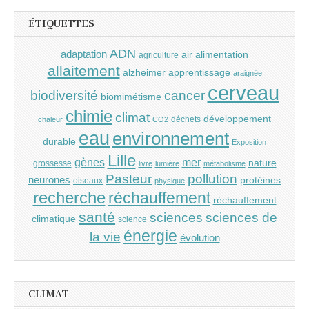
ÉTIQUETTES
ADN
adaptation
air
alimentation
agriculture
allaitement
alzheimer
apprentissage
araignée
cerveau
cancer
biodiversité
biomimétisme
chimie
climat
développement
déchets
chaleur
CO2
eau
environnement
durable
Exposition
Lille
gènes
mer
nature
grossesse
livre
lumière
métabolisme
Pasteur
pollution
neurones
protéines
oiseaux
physique
recherche
réchauffement
réchauffement
santé
sciences
sciences de
climatique
science
énergie
la vie
évolution
CLIMAT