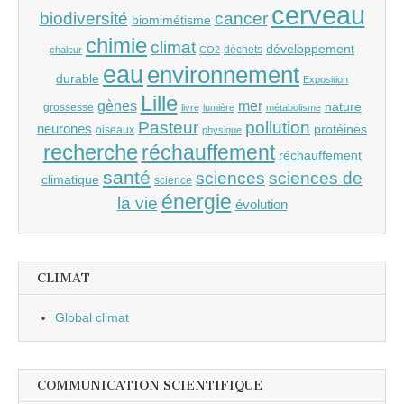
cerveau
cancer
biodiversité
biomimétisme
chimie
climat
développement
déchets
chaleur
CO2
eau
environnement
durable
Exposition
Lille
gènes
mer
nature
grossesse
livre
lumière
métabolisme
Pasteur
pollution
neurones
protéines
oiseaux
physique
recherche
réchauffement
réchauffement
santé
sciences
sciences de
climatique
science
énergie
la vie
évolution
CLIMAT
Global climat
COMMUNICATION SCIENTIFIQUE