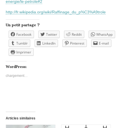
energie/le-petrole#2
http://fr.wikipedia.org/wiki/Raffinage_du_p%C3%A9trole
Un petit partage ?
Facebook
Twitter
Reddit
WhatsApp
Tumblr
LinkedIn
Pinterest
E-mail
Imprimer
WordPress:
chargement…
Articles similaires