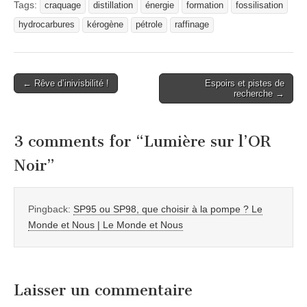
Tags:
craquage
distillation
énergie
formation
fossilisation
hydrocarbures
kérogène
pétrole
raffinage
Post
← Rêve d’inivisbilité !
Espoirs et pistes de
recherche →
navigation
3 comments for “
Lumière sur l’OR
Noir
”
Pingback:
SP95 ou SP98, que choisir à la pompe ? Le
Monde et Nous | Le Monde et Nous
Laisser un commentaire