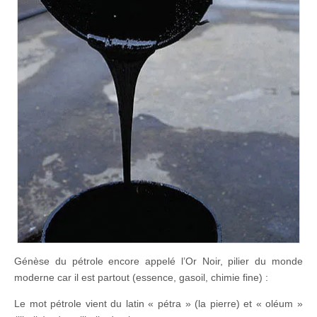
Génèse du pétrole encore appelé l’Or Noir, pilier du monde
moderne car il est partout (essence, gasoil, chimie fine) :
Le mot pétrole vient du latin « pétra » (la pierre) et « oléum »