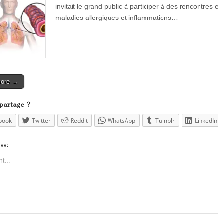
invitait le grand public à participer à des rencontres
maladies allergiques et inflammations…
more →
 partage ?
book
Twitter
Reddit
WhatsApp
Tumblr
LinkedIn
ss:
nt…