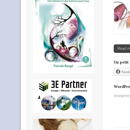
Read 
Un petit
Face
WordPre
chargeme