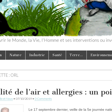
rir le Monde, la Vie, l'Homme et ses interventions ou inv
n
Nature
Industrie
Santé
Terre…
Environnem
TTE :
ORL
ité de l’air et allergies : un po
e et Nous
•
07/10/2019
•
0 Comments
Le 17 septembre dernier, veille de la 5e journée nationa