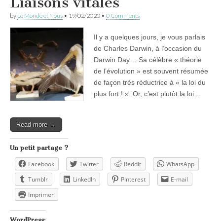
Liaisons vitales
by
Le Monde et Nous
•
19/02/2020
•
0 Comments
Il y a quelques jours, je vous parlais
de Charles Darwin, à l’occasion du
Darwin Day… Sa célèbre « théorie
de l’évolution » est souvent résumée
de façon très réductrice à « la loi du
plus fort ! ». Or, c’est plutôt la loi…
Read more →
Un petit partage ?
Facebook
Twitter
Reddit
WhatsApp
Tumblr
LinkedIn
Pinterest
E-mail
Imprimer
WordPress: