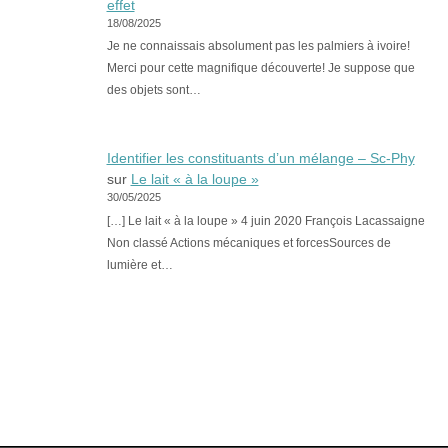
effet
18/08/2025
Je ne connaissais absolument pas les palmiers à ivoire!
Merci pour cette magnifique découverte! Je suppose que
des objets sont…
Identifier les constituants d’un mélange – Sc-Phy
sur
Le lait « à la loupe »
30/05/2025
[…] Le lait « à la loupe » 4 juin 2020 François Lacassaigne
Non classé Actions mécaniques et forcesSources de
lumière et…