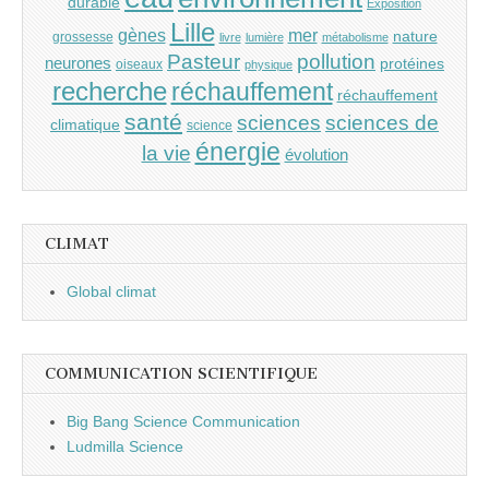
durable
Exposition
Lille
gènes
mer
nature
grossesse
livre
lumière
métabolisme
Pasteur
pollution
neurones
protéines
oiseaux
physique
recherche
réchauffement
réchauffement
santé
sciences
sciences de
climatique
science
énergie
la vie
évolution
CLIMAT
Global climat
COMMUNICATION SCIENTIFIQUE
Big Bang Science Communication
Ludmilla Science