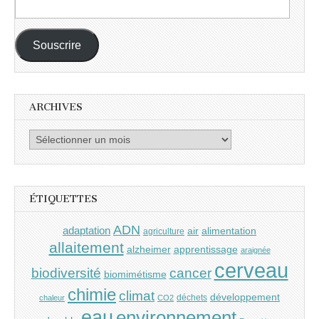
Adresse
e-
mail :
Souscrire
ARCHIVES
Archives
ÉTIQUETTES
ADN
adaptation
air
alimentation
agriculture
allaitement
alzheimer
apprentissage
araignée
cerveau
cancer
biodiversité
biomimétisme
chimie
climat
développement
déchets
chaleur
CO2
eau
environnement