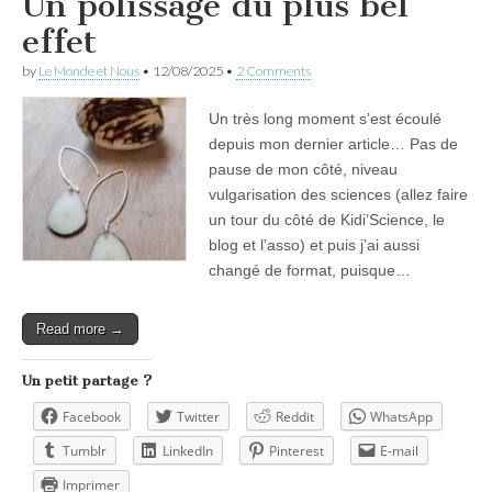
Un polissage du plus bel
effet
by
Le Monde et Nous
•
12/08/2025
•
2 Comments
Un très long moment s’est écoulé
depuis mon dernier article… Pas de
pause de mon côté, niveau
vulgarisation des sciences (allez faire
un tour du côté de Kidi’Science, le
blog et l’asso) et puis j’ai aussi
changé de format, puisque…
Read more →
Un petit partage ?
Facebook
Twitter
Reddit
WhatsApp
Tumblr
LinkedIn
Pinterest
E-mail
Imprimer