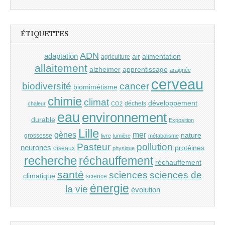
ÉTIQUETTES
ADN
adaptation
air
alimentation
agriculture
allaitement
alzheimer
apprentissage
araignée
cerveau
cancer
biodiversité
biomimétisme
chimie
climat
développement
déchets
chaleur
CO2
eau
environnement
durable
Exposition
Lille
gènes
mer
nature
grossesse
livre
lumière
métabolisme
Pasteur
pollution
neurones
protéines
oiseaux
physique
recherche
réchauffement
réchauffement
santé
sciences
sciences de
climatique
science
énergie
la vie
évolution