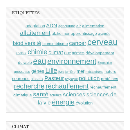
ÉTIQUETTES
ADN
adaptation
air
alimentation
agriculture
allaitement
alzheimer
apprentissage
araignée
cerveau
cancer
biodiversité
biomimétisme
chimie
climat
développement
déchets
chaleur
CO2
eau
environnement
durable
Exposition
Lille
gènes
mer
nature
grossesse
livre
lumière
métabolisme
Pasteur
pollution
neurones
protéines
oiseaux
physique
recherche
réchauffement
réchauffement
santé
sciences
sciences de
climatique
science
énergie
la vie
évolution
CLIMAT