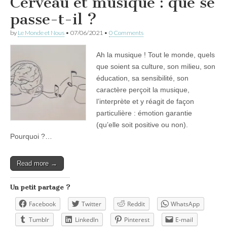
Cerveau et musique : que se
passe-t-il ?
by
Le Monde et Nous
•
07/06/2021
•
0 Comments
Ah la musique ! Tout le monde, quels
que soient sa culture, son milieu, son
éducation, sa sensibilité, son
caractère perçoit la musique,
l’interprète et y réagit de façon
particulière : émotion garantie
(qu’elle soit positive ou non).
Pourquoi ?…
Read more →
Un petit partage ?
Facebook
Twitter
Reddit
WhatsApp
Tumblr
LinkedIn
Pinterest
E-mail