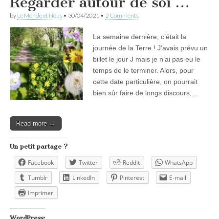
Regarder autour de soi …
by
Le Monde et Nous
•
30/04/2021
•
2 Comments
La semaine dernière, c’était la
journée de la Terre ! J’avais prévu un
billet le jour J mais je n’ai pas eu le
temps de le terminer. Alors, pour
cette date particulière, on pourrait
bien sûr faire de longs discours,…
Read more →
Un petit partage ?
Facebook
Twitter
Reddit
WhatsApp
Tumblr
LinkedIn
Pinterest
E-mail
Imprimer
WordPress: