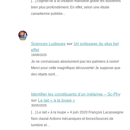
[…] cognitif lié à la création manuelle grave les souvenirs
bien plus profondément. En effet, selon une étude
canadienne publiée…
Sciences Ludiques
sur
Un polissage du plus bel
effet
18/08/2025
Je ne connaissais absolument pas les palmiers à ivoire!
Merci pour cette magnifique découverte! Je suppose que
des objets sont…
Identifier les constituants d’un mélange – Sc-Phy
sur
Le lait « à la loupe »
30/05/2025
[…] Le lait « à la loupe » 4 juin 2020 François Lacassaigne
Non classé Actions mécaniques et forcesSources de
lumière et…