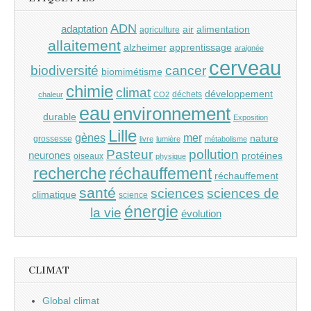
ADN
adaptation
air
alimentation
agriculture
allaitement
alzheimer
apprentissage
araignée
cerveau
cancer
biodiversité
biomimétisme
chimie
climat
développement
déchets
chaleur
CO2
eau
environnement
durable
Exposition
Lille
gènes
mer
nature
grossesse
livre
lumière
métabolisme
Pasteur
pollution
neurones
protéines
oiseaux
physique
recherche
réchauffement
réchauffement
santé
sciences
sciences de
climatique
science
énergie
la vie
évolution
CLIMAT
Global climat