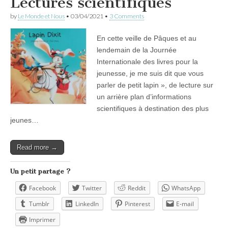
Lectures scientifiques
by
Le Monde et Nous
•
03/04/2021
•
3 Comments
En cette veille de Pâques et au
lendemain de la Journée
Internationale des livres pour la
jeunesse, je me suis dit que vous
parler de petit lapin », de lecture sur
un arrière plan d’informations
scientifiques à destination des plus
jeunes…
Read more →
Un petit partage ?
Facebook
Twitter
Reddit
WhatsApp
Tumblr
LinkedIn
Pinterest
E-mail
Imprimer