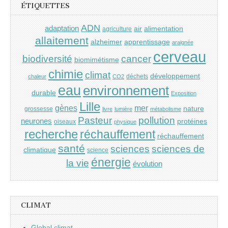
ÉTIQUETTES
ADN
adaptation
air
alimentation
agriculture
allaitement
alzheimer
apprentissage
araignée
cerveau
cancer
biodiversité
biomimétisme
chimie
climat
développement
déchets
chaleur
CO2
eau
environnement
durable
Exposition
Lille
gènes
mer
nature
grossesse
livre
lumière
métabolisme
Pasteur
pollution
neurones
protéines
oiseaux
physique
recherche
réchauffement
réchauffement
santé
sciences
sciences de
climatique
science
énergie
la vie
évolution
CLIMAT
Global climat