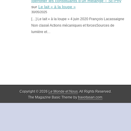
Identifier les constituants d’un mélange – Sc-Phy
sur
Le lait « à la loupe »
30/05/2025
[…] Le lait « à la loupe » 4 juin 2020 François Lacassaigne
Non classé Actions mécaniques et forcesSources de
lumière et…
Copyright © 2026
Le Monde et Nous
. All Rights Reserved.
The Magazine Basic Theme by
bavotasan.com
.