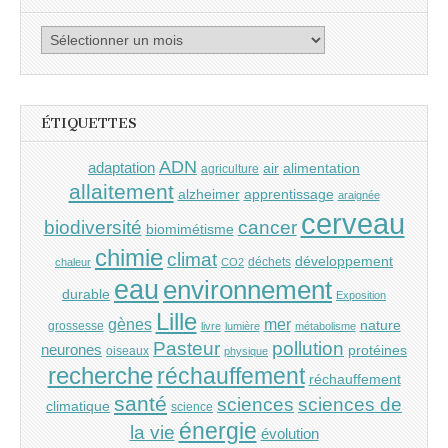
Archives
ÉTIQUETTES
ADN
adaptation
air
alimentation
agriculture
allaitement
alzheimer
apprentissage
araignée
cerveau
cancer
biodiversité
biomimétisme
chimie
climat
développement
déchets
chaleur
CO2
eau
environnement
durable
Exposition
Lille
gènes
mer
nature
grossesse
livre
lumière
métabolisme
Pasteur
pollution
neurones
protéines
oiseaux
physique
recherche
réchauffement
réchauffement
santé
sciences
sciences de
climatique
science
énergie
la vie
évolution