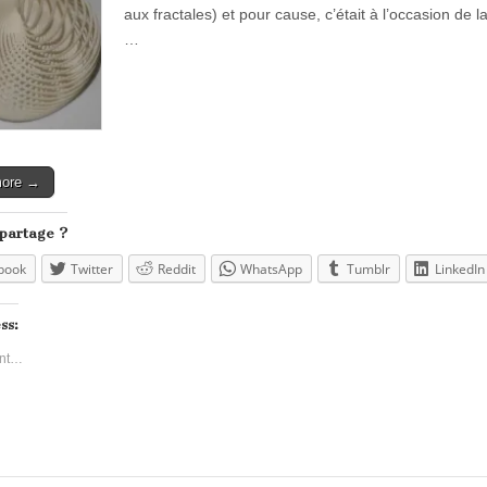
aux fractales) et pour cause, c’était à l’occasion 
…
more →
 partage ?
book
Twitter
Reddit
WhatsApp
Tumblr
LinkedIn
ss:
nt…