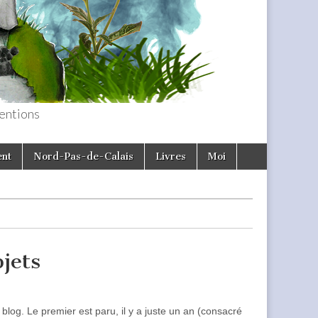
entions
ent
Nord-Pas-de-Calais
Livres
Moi
bjets
log. Le premier est paru, il y a juste un an (consacré