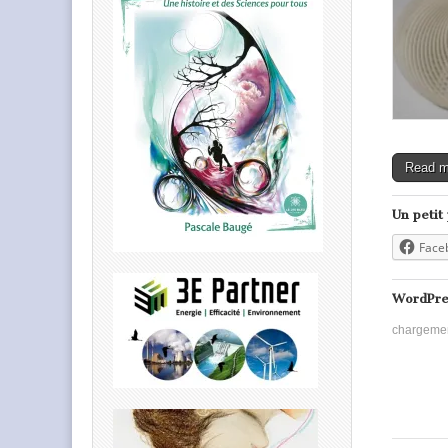
Read 
Un petit
Face
WordPre
chargeme