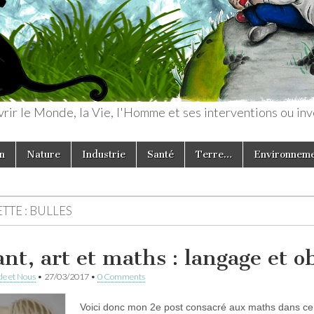
rir le Monde, la Vie, l'Homme et ses interventions ou inv
n
Nature
Industrie
Santé
Terre…
Environnem
TTE :
BULLES
ant, art et maths : langage et o
e et Nous
•
27/03/2017
•
0 Comments
Voici donc mon 2e post consacré aux maths dans ce b