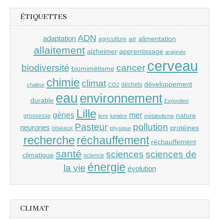
ÉTIQUETTES
ADN
adaptation
air
alimentation
agriculture
allaitement
alzheimer
apprentissage
araignée
cerveau
cancer
biodiversité
biomimétisme
chimie
climat
développement
déchets
chaleur
CO2
eau
environnement
durable
Exposition
Lille
gènes
mer
nature
grossesse
livre
lumière
métabolisme
Pasteur
pollution
neurones
protéines
oiseaux
physique
recherche
réchauffement
réchauffement
santé
sciences
sciences de
climatique
science
énergie
la vie
évolution
CLIMAT