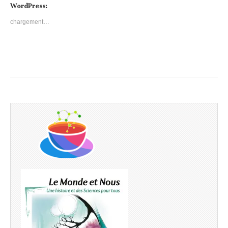
WordPress:
chargement…