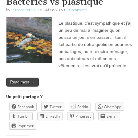
Bactéries vs plastique
by
Le Monde et Nous
•
14/03/2016
•
3 Comments
Le plastique, c’est sympathique et j’ai
un peu de mal à imaginer qu’on
puisse un jour s’en passer… tant il
fait partie de notre quotidien pour nos
emballages, notre électro-ménager,
nos ordinateurs et même nos
vêtements. Il est vrai qu’il présente…
Read more →
Un petit partage ?
Facebook
Twitter
Reddit
WhatsApp
Tumblr
LinkedIn
Pinterest
E-mail
Imprimer