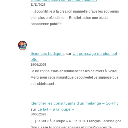
11/11/2025
[…] cognitif lié à la création manuelle grave les souvenirs
bien plus profondément. En effet, selon une étude
canadienne publiée…
Sciences Ludiques
sur
Un polissage du plus bel
effet
18/08/2025
Je ne connaissais absolument pas les palmiers à ivoire!
Merci pour cette magnifique découverte! Je suppose que
des objets sont…
Identifier les constituants d’un mélange – Sc-Phy
sur
Le lait « à la loupe »
30/05/2025
[…] Le lait « à la loupe » 4 juin 2020 François Lacassaigne
Non classé Actions mécaniques et forcesSources de