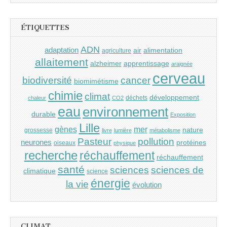
ÉTIQUETTES
ADN
adaptation
air
alimentation
agriculture
allaitement
alzheimer
apprentissage
araignée
cerveau
cancer
biodiversité
biomimétisme
chimie
climat
développement
déchets
chaleur
CO2
eau
environnement
durable
Exposition
Lille
gènes
mer
nature
grossesse
livre
lumière
métabolisme
Pasteur
pollution
neurones
protéines
oiseaux
physique
recherche
réchauffement
réchauffement
santé
sciences
sciences de
climatique
science
énergie
la vie
évolution
CLIMAT