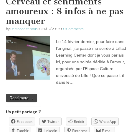
Cerveau et sentiments
amoureux : 8 infos à ne pas
manquer
by
Le Monde et Nous
•
21/02/2019
•
0 Comments
Le 14 février dernier, pour faire dans
l’original, j’ai passé ma soirée à Lilliad
Learning Center dont je vous parlais
ici, pour une soirée dédiée à l’amour,
organisée par l’Espace Culture,
université de Lille ! Que se passe-t-il
dans le…
Read more →
Un petit partage ?
Facebook
Twitter
Reddit
WhatsApp
Tumblr
LinkedIn
Pinterest
E-mail