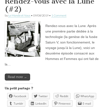
Rendez-vous avec la Lune
(#2)
by
Le Monde et Nous
•
09/08/2019
•
1 Comment
Rendez-vous avec la Lune. Après
une première partie dédiée à la
technologie (la genèse de la fusée
Saturn V, son fonctionnement, le
voyage jusqu’à la Lune), voici un
deuxième épisode consacré aux
Hommes et Femmes qui ont fait de
la…
Read more →
Un petit partage ?
Facebook
Twitter
Reddit
WhatsApp
Tumblr
LinkedIn
Pinterest
E-mail