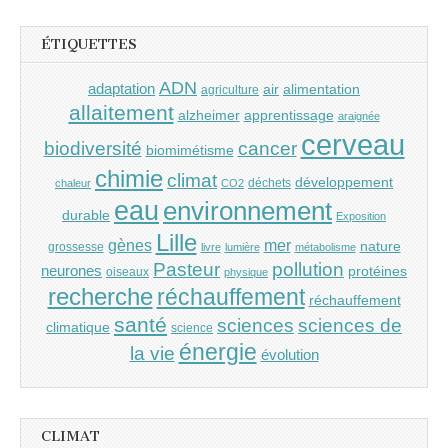
ÉTIQUETTES
ADN
adaptation
air
alimentation
agriculture
allaitement
alzheimer
apprentissage
araignée
cerveau
cancer
biodiversité
biomimétisme
chimie
climat
développement
déchets
chaleur
CO2
eau
environnement
durable
Exposition
Lille
gènes
mer
nature
grossesse
livre
lumière
métabolisme
Pasteur
pollution
neurones
protéines
oiseaux
physique
recherche
réchauffement
réchauffement
santé
sciences
sciences de
climatique
science
énergie
la vie
évolution
CLIMAT