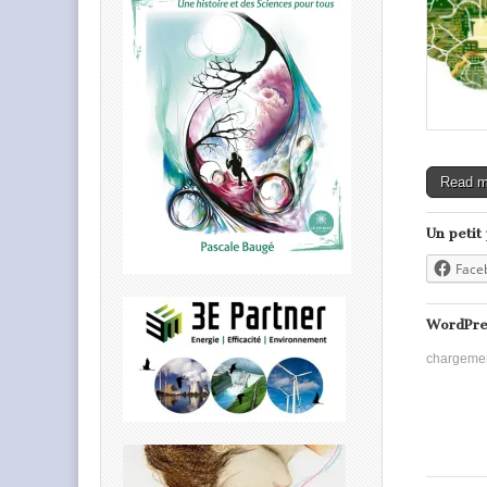
Read 
Un petit
Face
WordPre
chargeme