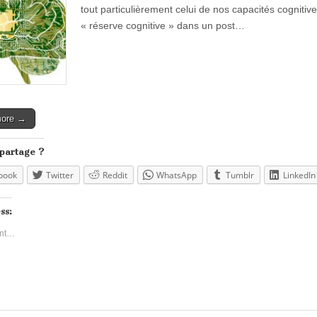
tout particulièrement celui de nos capacités cognitive
« réserve cognitive » dans un post…
more →
 partage ?
book
Twitter
Reddit
WhatsApp
Tumblr
LinkedIn
ss:
nt…