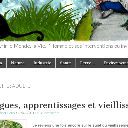
rir le Monde, la Vie, l'Homme et ses interventions ou inv
n
Nature
Industrie
Santé
Terre…
Environnem
TTE :
ADULTE
gues, apprentissages et vieill
e et Nous
•
27/02/2017
•
3 Comments
Je reviens une fois encore sur le sujet du vieillissem