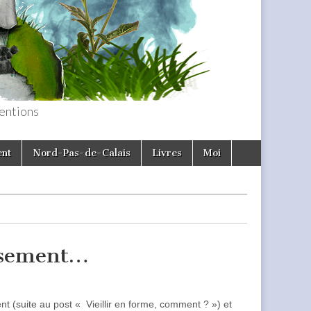
entions
ent
Nord-Pas-de-Calais
Livres
Moi
issement…
ent (suite au post « Vieillir en forme, comment ? ») et